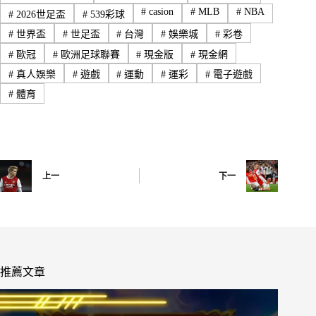
#
casion
#
MLB
#
NBA
#
2026世足盃
#
539彩球
#
世界盃
#
世足盃
#
台灣
#
娛樂城
#
彩卷
#
歐冠
#
歐洲足球聯賽
#
現金版
#
現金網
#
真人娛樂
#
遊戲
#
運動
#
運彩
#
電子遊戲
#
體育
上一
下一
推薦文章