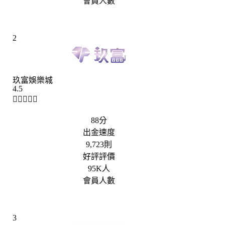
會員人數
2
玖富娛樂城
4.5





88分
出金速度
9,723則
好評評價
95K人
會員人數
3