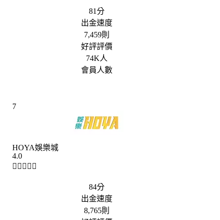
81分
出金速度
7,459則
好評評價
74K人
會員人數
7
HOYA娛樂城
4.0





84分
出金速度
8,765則