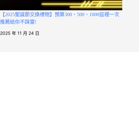
【2025聖誕節交換禮物】預算300、500、1000這裡一次
推薦給你不踩雷!
2025 年 11 月 24 日