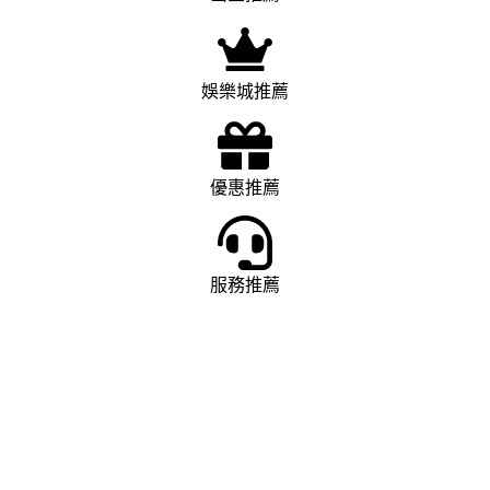
娛樂城推薦
優惠推薦
服務推薦
娛樂城推薦