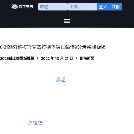
登入
註冊
0-3慘敗!維拉官宣杰拉德下課11輪僅9分瀕臨降級區
2026線上娛樂城推薦
2022 年 10 月 21 日
即時新聞
在今天凌晨進行的第12輪
英超
聯賽中，維拉客場0-3負
于富勒姆。賽后維拉俱樂部官方宣布，主帥杰拉德正
式下課。本賽季至今為止，維拉只在英超聯賽拿到9
分。
維拉俱樂部在賽后發布官方公告：“維拉俱樂部可以
確認，主帥
杰拉德
已經下課，並且立即生效。”維拉
俱樂部的發言人還表示：“我們感謝杰拉德教練的辛