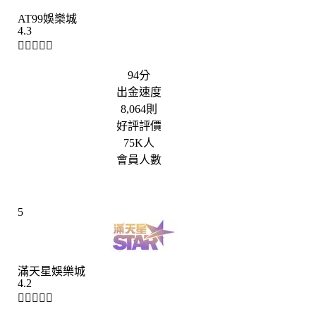
AT99娛樂城
4.3





94分
出金速度
8,064則
好評評價
75K人
會員人數
5
滿天星娛樂城
4.2




