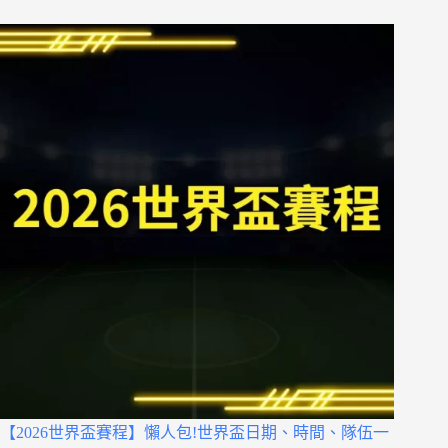
【2026世界盃賽程】懶人包!世界盃日期、時間、隊伍一