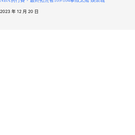
NBA例行賽，最終拓荒者109-104擊敗太陽 娛樂城
2023 年 12 月 20 日