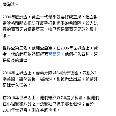
國淘汰。
2004年歐洲盃，黃金一代幾乎就要修成正果，但面對
雷哈格爾那支把防守反擊打到極限的希臘隊，殺入決
賽的葡萄牙只獲得亞軍，這已經是葡萄牙足球的最上
限。
世界盃第三名，歐洲盃亞軍。在2006年世界盃上，黃
金一代的餘暉依然照耀著
葡萄牙
，他們打入四強，這
是最後的輝煌。
2014年世界盃上，葡萄牙隊以0-4負于德國，次役2-2
平美國，雖然最後一場贏球，也被淘汰出局。葡萄牙
足球步入低谷。
在2010年世界盃上，他們雖然以7-0贏了韓國，但他們
在小組賽和八分之一決賽裡只進了那七個球；至於
2014年世界盃，則在谷底徘徊。