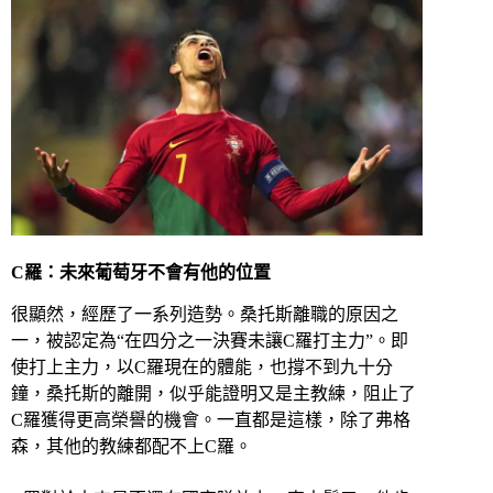
C羅：未來葡萄牙不會有他的位置
很顯然，經歷了一系列造勢。桑托斯離職的原因之
一，被認定為“在四分之一決賽未讓C羅打主力”。即
使打上主力，以C羅現在的體能，也撐不到九十分
鐘，桑托斯的離開，似乎能證明又是主教練，阻止了
C羅獲得更高榮譽的機會。一直都是這樣，除了弗格
森，其他的教練都配不上C羅。