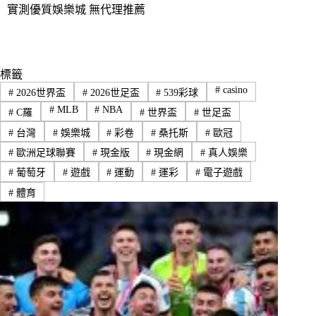
實測優質娛樂城 無代理推薦
標籤
#
casino
#
2026世界盃
#
2026世足盃
#
539彩球
#
MLB
#
NBA
#
C羅
#
世界盃
#
世足盃
#
台灣
#
娛樂城
#
彩卷
#
桑托斯
#
歐冠
#
歐洲足球聯賽
#
現金版
#
現金網
#
真人娛樂
#
葡萄牙
#
遊戲
#
運動
#
運彩
#
電子遊戲
#
體育