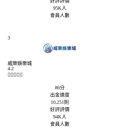
好評評價
95K人
會員人數
3
威樂娛樂城
4.2





86分
出金速度
10,251則
好評評價
94K人
會員人數