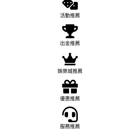
活動推薦
出金推薦
娛樂城推薦
優惠推薦
服務推薦