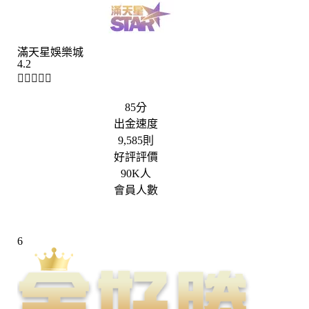
滿天星娛樂城
4.2





85分
出金速度
9,585則
好評評價
90K人
會員人數
6