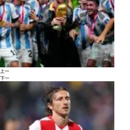
上一
下一