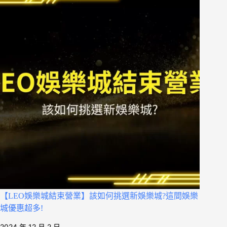
【LEO娛樂城結束營業】該如何挑選新娛樂城?這間娛樂
城優惠超多!
2024 年 12 月 2 日