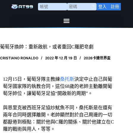
登入
註冊
葡萄牙換帥：重新啟航，或者重回C羅肥皂劇
CRISTIANO RONALDO
2022 年 12 月 19 日
2026卡達世界盃
12月15日，葡萄牙隊主教練
桑托斯
決定中止自己與葡
萄牙國家隊的執教合同，這位68歲的老帥主動離開葡
萄牙帥位，讓葡萄牙足協“開啟新的周期”。
與恩里克被西班牙足協炒魷魚不同，桑托斯是在還有
兩年合同時選擇離開。老帥顯然對於自己周邊的一切
都厭倦到極點：關於他與C羅的關係、關於他建立在C
羅的戰術與用人，等等。