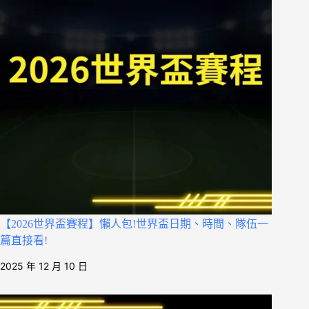
【2026世界盃賽程】懶人包!世界盃日期、時間、隊伍一
篇直接看!
2025 年 12 月 10 日