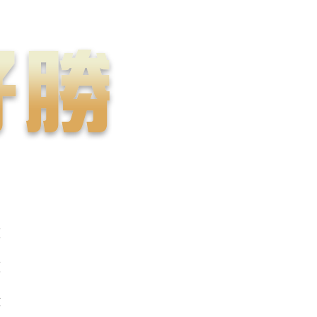
度
價
數