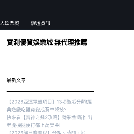
人娛樂城
體壇資訊
實測優質娛樂城 無代理推薦
最新文章
【2026亞運電競項目】13項遊戲分類!經
典遊戲吃雞竟變成賽車競技?
快來看【雷神之錘2攻略】賺彩金!新推出
老虎機隨便打都上萬獎金!
【2026經典賽賽程】分組、時間、地