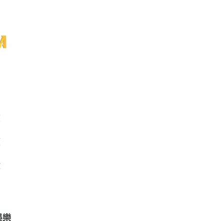
度
價
數