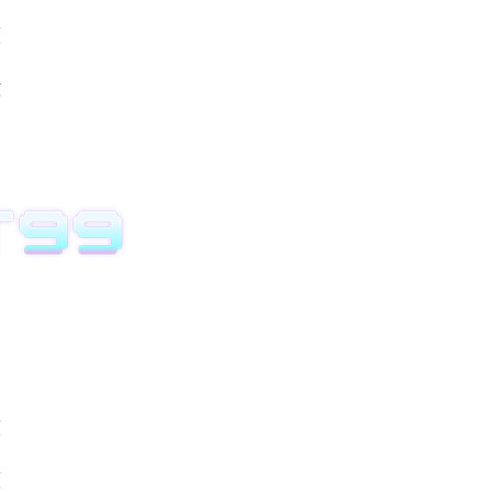
價
數
度
價