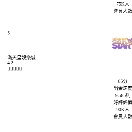
75K人
會員人
5
滿天星娛樂城
4.2





85分
出金速
9,585則
好評評
90K人
會員人