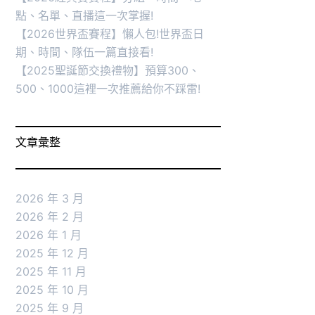
點、名單、直播這一次掌握!
【2026世界盃賽程】懶人包!世界盃日
期、時間、隊伍一篇直接看!
【2025聖誕節交換禮物】預算300、
500、1000這裡一次推薦給你不踩雷!
文章彙整
2026 年 3 月
2026 年 2 月
2026 年 1 月
2025 年 12 月
2025 年 11 月
2025 年 10 月
2025 年 9 月