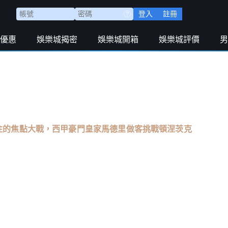
登入
註冊
優惠
娛樂城揭密
娛樂城開箱
娛樂城評價
男
人關注的焦點大戰，西甲豪門皇家馬德里做客挑戰頓涅茨克
茨克礦工高出整整5分之多，在本小組一騎絕塵。本輪如
小組獲得出線權。
，本輪歐冠對陣頓涅茨克礦工，安帥為了保存實力，一
會祭出的首發球員名單。