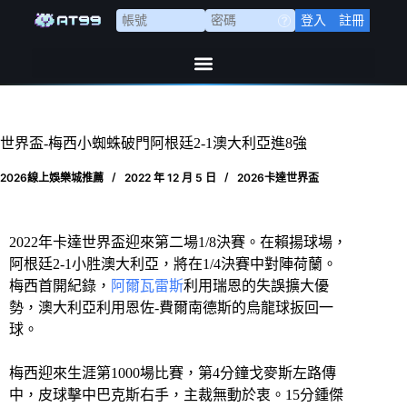
登入
註冊
世界盃-梅西小蜘蛛破門阿根廷2-1澳大利亞進8強
2026線上娛樂城推薦
2022 年 12 月 5 日
2026卡達世界盃
2022年卡達世界盃迎來第二場1/8決賽。在賴揚球場，
阿根廷2-1小胜澳大利亞，將在1/4決賽中對陣荷蘭。
梅西首開紀錄，
阿爾瓦雷斯
利用瑞恩的失誤擴大優
勢，澳大利亞利用恩佐-費爾南德斯的烏龍球扳回一
球。
梅西迎來生涯第1000場比賽，第4分鐘戈麥斯左路傳
中，皮球擊中巴克斯右手，主裁無動於衷。15分鍾傑