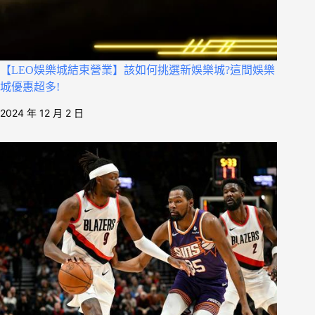
【LEO娛樂城結束營業】該如何挑選新娛樂城?這間娛樂
城優惠超多!
2024 年 12 月 2 日