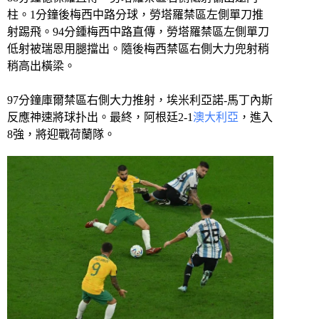
柱。1分鐘後梅西中路分球，勞塔羅禁區左側單刀推
射踢飛。94分鍾梅西中路直傳，勞塔羅禁區左側單刀
低射被瑞恩用腿擋出。隨後梅西禁區右側大力兜射稍
稍高出橫梁。
97分鐘庫爾禁區右側大力推射，埃米利亞諾-馬丁內斯
反應神速將球扑出。最終，阿根廷2-1
澳大利亞
，進入
8強，將迎戰荷蘭隊。