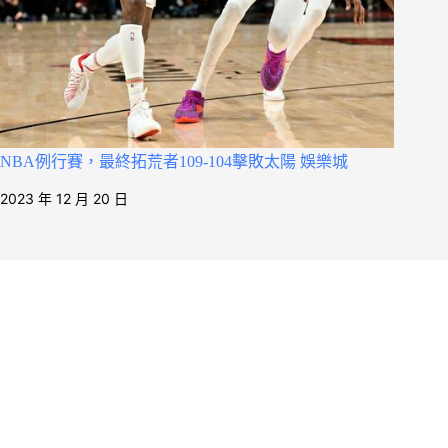
NBA例行賽，最終拓荒者109-104擊敗太陽 娛樂城
2023 年 12 月 20 日