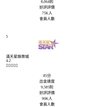
8,064則
好評評價
75K人
會員人數
5
滿天星娛樂城
4.2





85分
出金速度
9,585則
好評評價
90K人
會員人數