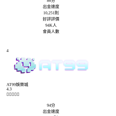
86分
出金速度
10,251則
好評評價
94K人
會員人數
4
AT99娛樂城
4.3





94分
出金速度