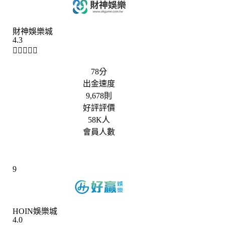
財神娛樂城
4.3





78分
出金速度
9,678則
好評評價
58K人
會員人數
9
HOIN娛樂城
4.0