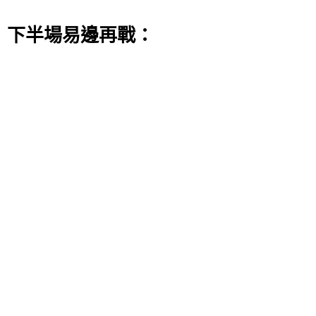
5分。
下半場易邊再戰：
易邊再戰，兩隊前半節展開拉鋸戰，活塞一直保持著
微弱領先，直到節中庫茲馬突然發力，裡突外投連得
5分，才幫助奇才反超比分，加上比爾火力全開，奇
才一口氣反超取得5分領先，好在活塞韌性十足，節
末不斷追分，三節戰罷，活塞88-89將落後縮小到1
分。
末節，庫茲馬連得8分，奇才103-95領先。麥克格魯
德、利弗斯兩記三分縮小分差，比爾和艾維對飚，最
後4分鍾奇才109-107領先。艾維在最後3分鐘命中三
分，活塞反超1分。波爾津吉斯兩罰全中，接著比爾
造犯規但他兩罰全丟，波爾津吉斯補籃得分，奇才
113-111領先。懷斯曼勾手得分，比爾中投回應。埃文
最後83秒突破再次扳平，兩隊戰至115平。接著艾維