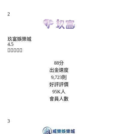
2
玖富娛樂城
4.5





88分
出金速度
9,723則
好評評價
95K人
會員人數
3