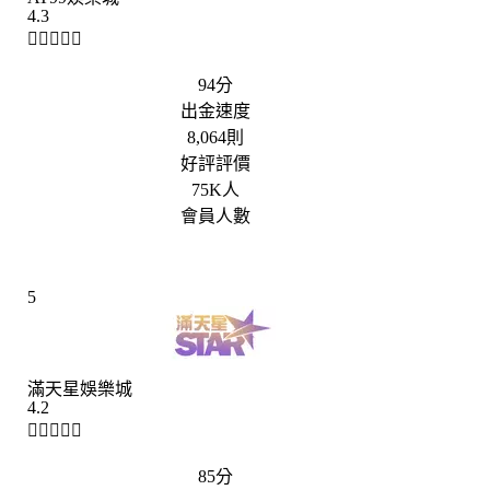
4.3





94分
出金速度
8,064則
好評評價
75K人
會員人數
5
滿天星娛樂城
4.2





85分