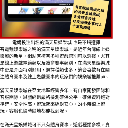
電競投注出名的滿天星娛樂城 也是不錯選擇
有電競娛樂城之稱的滿天星娛樂城，是近年台灣線上娛
樂城的新星，網站有擁有多種遊戲館別可以選擇，尤其
是線上遊戲電鏡類以及體育賽事類別，在滿天星娛樂城
中更是介面特別好用，選擇種類也多，適合喜歡有在關
注體育賽事及線上遊戲賽事的玩家們的娛樂城推薦ptt。
滿天星娛樂城在亞太地區經營多年，有自家開發團隊和
客服團隊，遊戲經過嚴格檢測確保公平，確保資料絕對
準確。安全性高，遊玩起來絕對安心。24小時線上遊
玩，客服也隨時隨地都能找到喔。
在滿天星娛樂城可不只有體育賽事，遊戲種類多樣，真