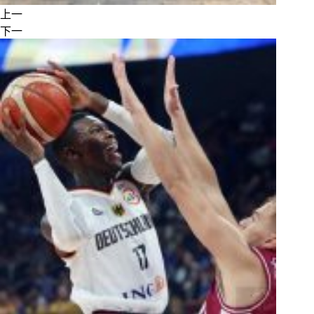
上一
下一