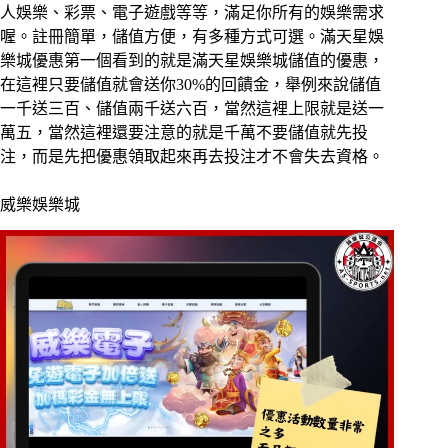
人娛樂、彩票、電子遊戲等等，滿足你所有的娛樂需求
喔。註冊簡單，儲值方便，有多種方式可選。滿天星娛
樂城優惠第一個看到的就是滿天星娛樂城儲值的優惠，
在這裡只要儲值就會送你30%的回饋金，舉例來說儲值
一千送三百、儲值兩千送六百，當然這裡上限就是送一
萬五，當然這裡還要注意的就是千萬不要儲值就先投
注，而是先把優惠領取起來再去投注才不會失去資格。
威樂娛樂城