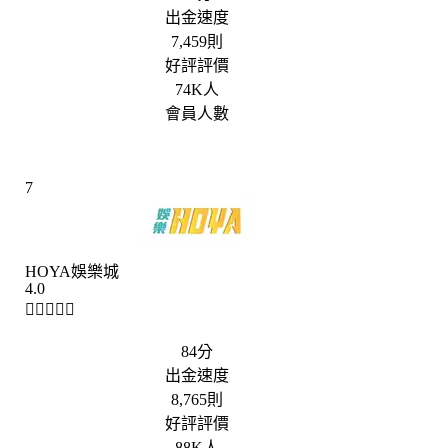
出金速度
7,459則
好評評價
74K人
會員人數
7
HOYA娛樂城
4.0





84分
出金速度
8,765則
好評評價
88K人