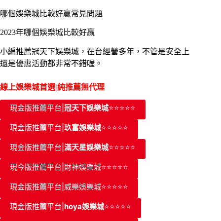
哪個娛樂城比較好贏常見問題
2023年哪個娛樂城比較好贏
小編推薦冠天下娛樂城，在台經營多年，不管是安全上
還是優惠活動都非常不錯喔。
線上娛樂城首選|純推薦無代理
現金版推薦平台|
冠天下娛樂城
⭐⭐⭐⭐⭐
現金版推薦平台|
玖富娛樂城
⭐⭐⭐⭐⭐
現金版推薦平台|
滿天星娛樂城
⭐⭐⭐⭐⭐
現今版推薦平台|財神娛樂城⭐⭐⭐⭐⭐
現金版推薦平台|威樂娛樂城⭐⭐⭐⭐⭐
現金版推薦平台|
hoya娛樂城
⭐⭐⭐⭐⭐