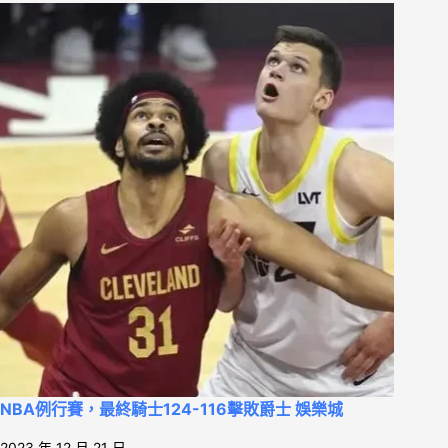
NBA例行賽，最終騎士124-116擊敗爵士 娛樂城
2023 年 12 月 21 日