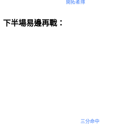
沃特福德和利拉德各中三分，
開拓者隊
在首節結束時
以34-19領先。
下半場易邊再戰：
次節，利拉德繼續發力帶領開拓者狂飆。期間，他的
罰球和上籃能進，外線出手更是有如神助。本節中
段，在一次三分入網後，利拉德幫助主隊領先到了20
分。此後，湖人的進攻徹底亂了章法，隊員之間幾乎
沒有像樣的配合，利拉德一次上籃得手，個人得分
20+。此後，他的三分還在命中。半場前，隨著利指
導撤步三分入網，他已轟下30分，追平個人生涯的半
場得分紀錄，此外他半場投進8個三分則是生涯的新
紀錄。
易邊再戰，湖人採取限制利拉德接球的防守方式，但
利拉德的隊友及時給出回應，雷迪什
三分命中
，賽布
爾再添兩記遠射，隨後快攻上籃得手，開拓者多點開