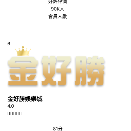
好評評價
90K人
會員人數
6
金好勝娛樂城
4.0





81分