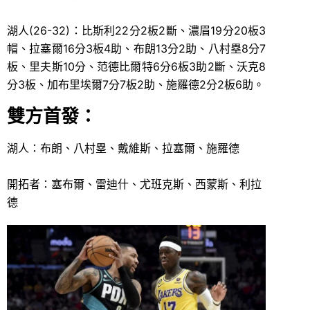
湖人(26-32)：比斯利22分2板2斷、濃眉19分20板3
帽、拉塞爾16分3板4助、布朗13分2助、八村塁8分7
板、里夫斯10分、范德比爾特6分6板3助2斷、沃克8
分3板、加布里埃爾7分7板2助、施羅德2分2板6助。
雙方首發：
湖人：布朗、八村塁、戴維斯、拉塞爾、施羅德
開拓者：塞布爾、雷迪什、尤班克斯、西蒙斯、利拉
德