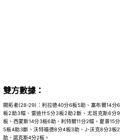
花繼續擴大領先。湖人難以形成持續的追分勢頭，開
拓者則是火力全開把控戰局，夏普和利特爾再進遠
射，開拓者本場的三分球命中數已經來到22記，開拓
者領先優勢擴大至27分。馬利克-比斯利連得5分，湖
人79-101落後22分進入第四節。
末節，開拓者利用整體發揮優勢穩紮穩打，使得湖人
很難組織起有效的反擊攻勢將比分迫近一些，隨著時
間流逝比賽也早早失去了懸念淪為垃圾時間。最終全
場比賽結束，開拓者127-115湖人。
雙方數據：
開拓者(28-29)：利拉德40分6板5助、塞布爾14分6
板2助3帽、雷迪什5分3板2助2斷、尤班克斯6分9
板、西蒙斯14分3板6助、利特爾11分2帽、夏普15分
5板4助3斷、沃特福德8分4板3助、J-沃克8分3板2
助、諾克斯4分2板。