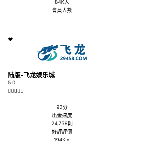
84K人
會員人數
♥
陆版-飞龙娱乐城
5.0





92分
出金速度
24,759則
好評評價
194K人