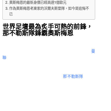
奧斯梅恩的最新身價已經高達1億歐元
作為奧斯梅恩老東家的沃爾夫斯堡隊，如今是追悔不
已
世界足壇最為炙手可熱的前鋒，
那不勒斯隊鋒霸奧斯梅恩
作為當今世界足壇最為炙手可熱的前鋒，那不勒斯隊
鋒霸奧斯梅恩，成為今夏轉會市場上的香饃饃。
曼
聯
、巴薩、切爾西等一眾豪強，都想要得到這位尼日
利亞前鋒。
本賽季到目前為止，奧斯梅恩代表
那不勒斯隊
出戰各
項賽事29場，為球隊貢獻了25粒進球和4次助攻的亮
眼數據，場均能夠為球隊創造1粒進球。正是得益於
奧斯梅恩的神勇發揮，本賽季的那不勒斯隊在意甲和
歐冠賽場上是相當勇猛。