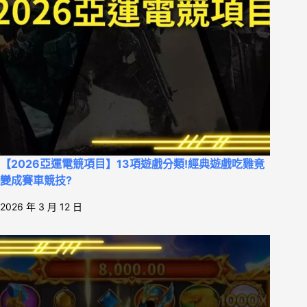
【2026亞運電競項目】13項遊戲分類!經典遊戲吃雞竟
變成賽車競技?
2026 年 3 月 12 日