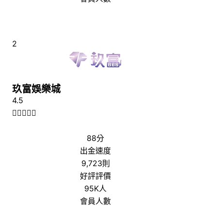
2
玖富娛樂城
4.5





88分
出金速度
9,723則
好評評價
95K人
會員人數