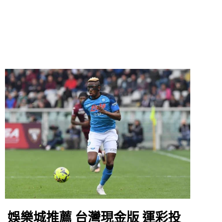
350萬歐元就搶得這位世少金靴。但直到2019年離
開，奧斯梅恩一共只代表狼堡出場了16次，沒有進球
或助攻。如果沃爾夫斯堡隊能夠給奧斯梅恩更多時間
和耐心，或許如今可以賺得1億歐元的球隊就不會是
那不勒斯。
娛樂城推薦 台灣現金版 運彩投