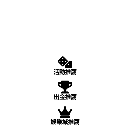
活動推薦
出金推薦
娛樂城推薦