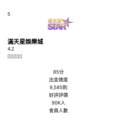
5
滿天星娛樂城
4.2





85分
出金速度
9,585則
好評評價
90K人
會員人數