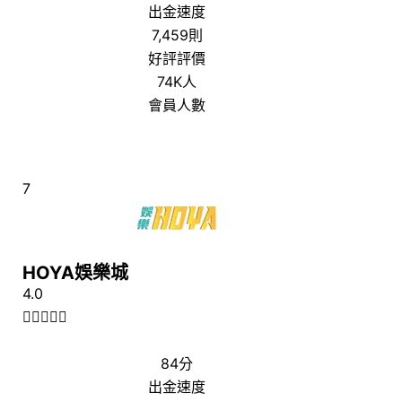
出金速度
7,459則
好評評價
74K人
會員人數
7
HOYA娛樂城
4.0





84分
出金速度