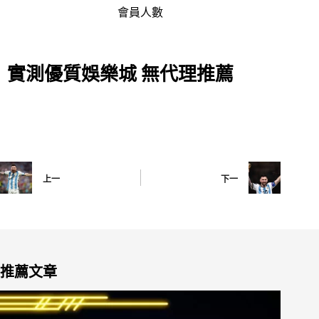
會員人數
實測優質娛樂城 無代理推薦
上一
下一
推薦文章