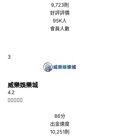
9,723則
好評評價
95K人
會員人數
3
威樂娛樂城
4.2





86分
出金速度
10,251則