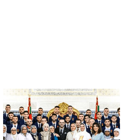
格拉吉第一個走下飛機接受歡呼，之後是球員們及其
家人們。在離開機場後，摩洛哥全隊和家人們應摩洛
哥國王穆罕默德六世的邀請前往王宮共進晚餐，並且
和國王合影留念。
摩洛哥全隊乘坐敞篷大巴前往王宮，而在從機場去王
宮的5公里街道兩旁是大批的摩洛哥球迷們，他們都
在慶祝這個歷史性的成績，並歡迎國家隊的英雄回
歸。為了維持秩序並確保安全，在5公里的街道上佈
置了8000名警察。