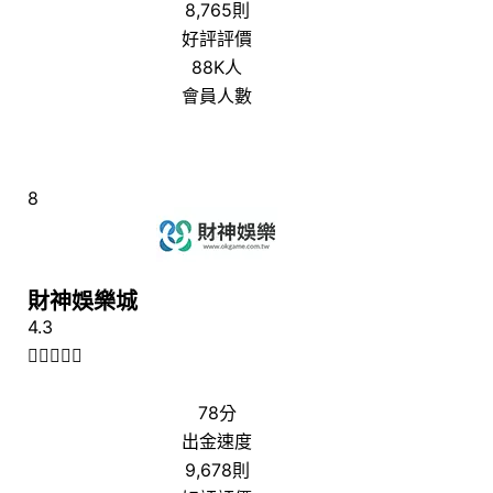
8,765則
好評評價
88K人
會員人數
8
財神娛樂城
4.3





78分
出金速度
9,678則