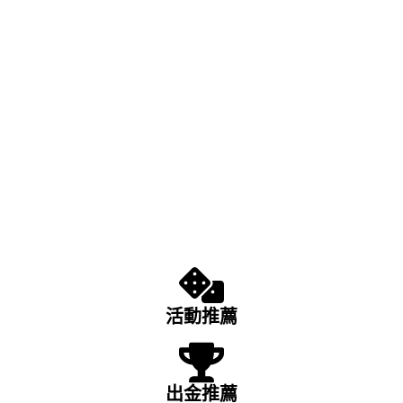
活動推薦
出金推薦