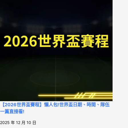
【2026世界盃賽程】懶人包!世界盃日期、時間、隊伍
一篇直接看!
2025 年 12 月 10 日