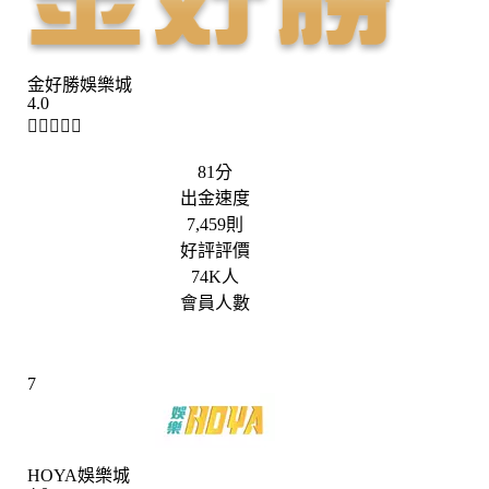
金好勝娛樂城
4.0





81分
出金速度
7,459則
好評評價
74K人
會員人數
7
HOYA娛樂城