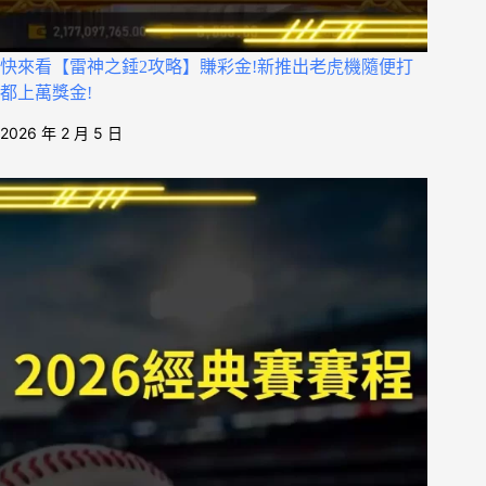
快來看【雷神之錘2攻略】賺彩金!新推出老虎機隨便打
都上萬獎金!
2026 年 2 月 5 日