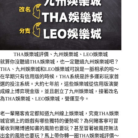
THA娛樂城評價、九州娛樂城、LEO娛樂城
就算你沒聽過THA娛樂城，也一定聽過九州娛樂城吧？
THA、九州娛樂城和LEO娛樂城可說是一脈相承的啦～
在早期只有信用版的時候，THA系統是許多運彩玩家首
選的投注系統。大約七年前，這些娛樂城從信用版演變
成線上博弈現金版，並且創立了九州娛樂城，接著改名
為THA娛樂城、LEO娛樂城，營運至今。
老一輩賭客肯定都知道九州線上娛樂城，究竟THA娛樂
城官網上的遊戲有哪些獨特的優勢呢？為何賭客寧可冒
著收到賭博通知書的風險也要玩？甚至冒著被風控無法
出金的風險也要玩？馬上帶你轉一圈THA娛樂城評價～