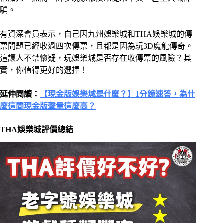
騙。
有資深會員表示，自己因九州娛樂城和THA娛樂城的傳
票問題已經收過四次傳票，且都是因為玩3D魔龍傳奇。
這讓人不禁懷疑，玩娛樂城是否存在收傳票的風險？其
實，你值得更好的選擇！
延伸閱讀：
【現金版娛樂城是什麼？】1分鐘速答，為什
麼這間現金版聲量這麼高？
THA娛樂城評價總結