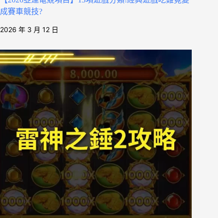
成賽車競技?
2026 年 3 月 12 日