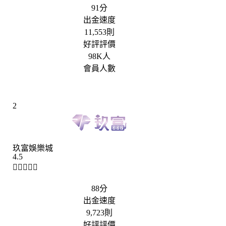
91分
出金速度
11,553則
好評評價
98K人
會員人數
2
玖富娛樂城
4.5





88分
出金速度
9,723則
好評評價