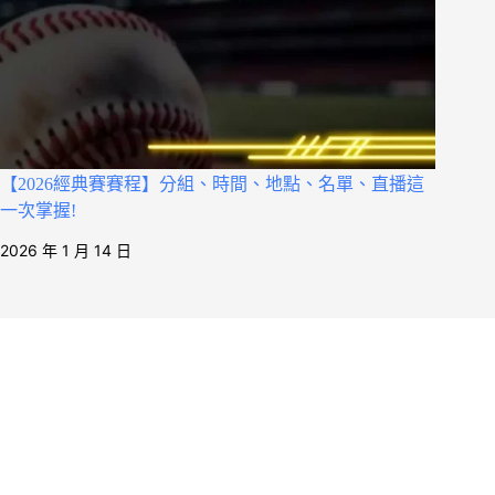
【2026經典賽賽程】分組、時間、地點、名單、直播這
一次掌握!
2026 年 1 月 14 日