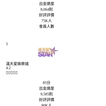
出金速度
8,064則
好評評價
75K人
會員人數
5
滿天星娛樂城
4.2





85分
出金速度
9,585則
好評評價
90K人