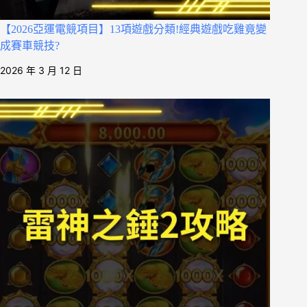
【2026亞運電競項目】13項遊戲分類!經典遊戲吃雞竟變
成賽車競技?
2026 年 3 月 12 日