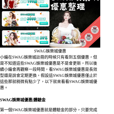
SWAG娛樂城優惠
小編在SWAG娛樂城註冊的時候只有看到五個優惠，但
是不知道這些SWAG娛樂城優惠是不是會更新，所以後
續小編會再觀察一段時間，看SWAG娛樂城優惠是長效
型還是說會定期更換，假設這SWAG娛樂城優惠僅止於
這些那就稍微有點少了，以下就來看看SWAG娛樂城優
惠。
SWAG娛樂城優惠|體驗金
第一個SWAG娛樂城優惠就是體驗金的部分，只要完成