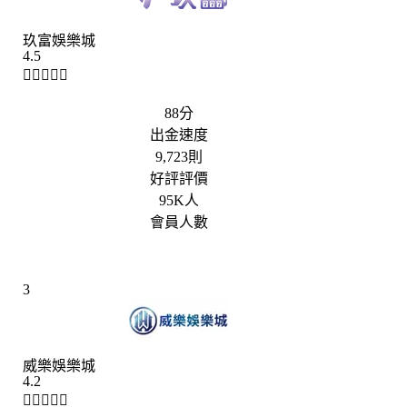
玖富娛樂城
4.5





88分
出金速度
9,723則
好評評價
95K人
會員人數
3
威樂娛樂城
4.2




