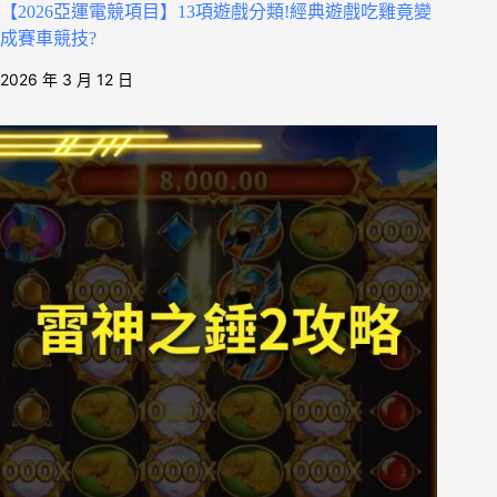
【2026亞運電競項目】13項遊戲分類!經典遊戲吃雞竟變
成賽車競技?
2026 年 3 月 12 日