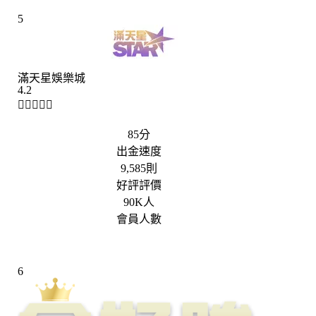
5
滿天星娛樂城
4.2





85分
出金速度
9,585則
好評評價
90K人
會員人數
6