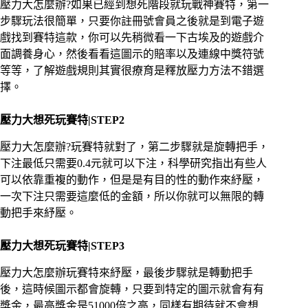
壓力大怎麼辦?如果已經到想死階段就玩戰神賽特，第一
步驟玩法很簡單，只要你註冊號會員之後就是到電子遊
戲找到賽特這款，你可以先稍微看一下古埃及的遊戲介
面調養身心，然後看看這圖示的賠率以及連線中獎符號
等等，了解遊戲規則其實很療育是釋放壓力方法不錯選
擇。
壓力大想死玩賽特|STEP2
壓力大怎麼辦?玩賽特就對了，第二步驟就是旋轉把手，
下注最低只需要0.4元就可以下注，科學研究指出有些人
可以依靠重複的動作，但是是有目的性的動作來紓壓，
一次下注只需要這麼低的金額，所以你就可以無限的轉
動把手來紓壓。
壓力大想死玩賽特|STEP3
壓力大怎麼辦玩賽特來紓壓，最後步驟就是轉動把手
後，這時候圖示都會旋轉，只要到特定的圖示就會有有
獎金，最高獎金是51000倍之高，同樣有期待就不會想