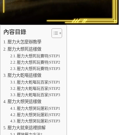
內容目錄
壓力大怎麼辦教學
壓力大想死這樣做
壓力大想死玩賽特|STEP1
壓力大想死玩賽特|STEP2
壓力大想死玩賽特|STEP3
壓力大乾嘔這樣做
壓力大乾嘔玩百家|STEP1
壓力大乾嘔玩百家|STEP2
壓力大乾嘔玩百家|STEP3
壓力大想哭這樣做
壓力大想哭玩運彩|STEP1
壓力大想哭玩運彩|STEP2
壓力大想哭玩運彩|STEP3
壓力大就來這裡排解
釋放壓力方法?