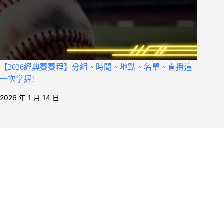
【2026經典賽賽程】分組、時間、地點、名單、直播這
一次掌握!
2026 年 1 月 14 日