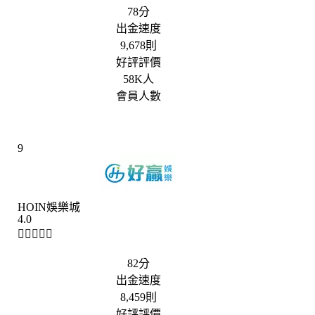
78分
出金速度
9,678則
好評評價
58K人
會員人數
9
HOIN娛樂城
4.0





82分
出金速度
8,459則
好評評價