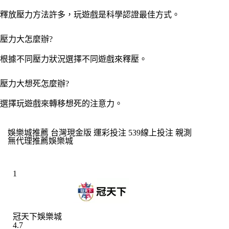
釋放壓力方法許多，玩遊戲是科學認證最佳方式。
壓力大怎麼辦?
根據不同壓力狀況選擇不同遊戲來釋壓。
壓力大想死怎麼辦?
選擇玩遊戲來轉移想死的注意力。
娛樂城推薦 台灣現金版 運彩投注 539線上投注 親測
無代理推薦娛樂城
1
冠天下娛樂城
4.7