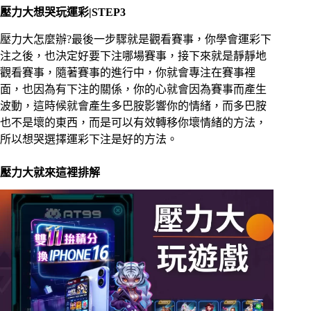
壓力大想哭玩運彩|STEP3
壓力大怎麼辦?最後一步驟就是觀看賽事，你學會運彩下
注之後，也決定好要下注哪場賽事，接下來就是靜靜地
觀看賽事，隨著賽事的進行中，你就會專注在賽事裡
面，也因為有下注的關係，你的心就會因為賽事而產生
波動，這時候就會產生多巴胺影響你的情緒，而多巴胺
也不是壞的東西，而是可以有效轉移你壞情緒的方法，
所以想哭選擇運彩下注是好的方法。
壓力大就來這裡排解