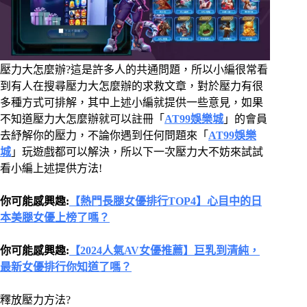
壓力大怎麼辦?這是許多人的共通問題，所以小編很常看
到有人在搜尋壓力大怎麼辦的求救文章，對於壓力有很
多種方式可排解，其中上述小編就提供一些意見，如果
不知道壓力大怎麼辦就可以註冊「
AT99娛樂城
」的會員
去紓解你的壓力，不論你遇到任何問題來「
AT99娛樂
城
」玩遊戲都可以解決，所以下一次壓力大不妨來試試
看小編上述提供方法!
你可能感興趣:
【熱門長腿女優排行TOP4】心目中的日
本美腿女優上榜了嗎？
你可能感興趣:
【2024人氣AV女優推薦】巨乳到清純，
最新女優排行你知道了嗎？
釋放壓力方法?