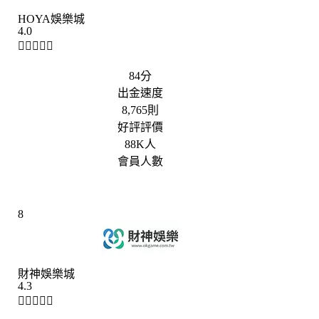
HOYA娛樂城
4.0





84分
出金速度
8,765則
好評評價
88K人
會員人數
8
財神娛樂城
4.3




