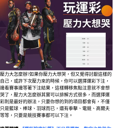
壓力大怎麼辦?如果你壓力大想哭，但又覺得討厭這樣的
自己，或許下次壓力來的時候，你可以選擇運彩下注，
邊看賽事邊等著下注結果，這樣轉移焦點注意就不會想
哭了，壓力大怎麼辦其實可以排解方式很多，而選擇運
彩則是最好的辦法，只要你想的到的項目都會有，不僅
只是籃球、棒球、羽球而已，還有拳擊、電競、高爾夫
等等，只要是競技賽事都可以下注。