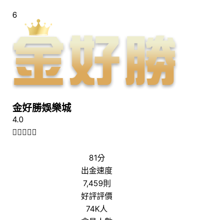
6
金好勝娛樂城
4.0





81分
出金速度
7,459則
好評評價
74K人