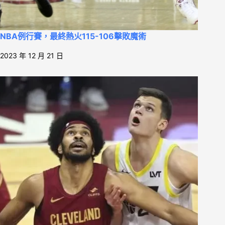
NBA例行賽，最終熱火115-106擊敗魔術
2023 年 12 月 21 日