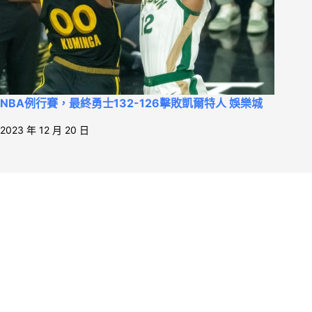
NBA例行賽，最終勇士132-126擊敗凱爾特人 娛樂城
2023 年 12 月 20 日