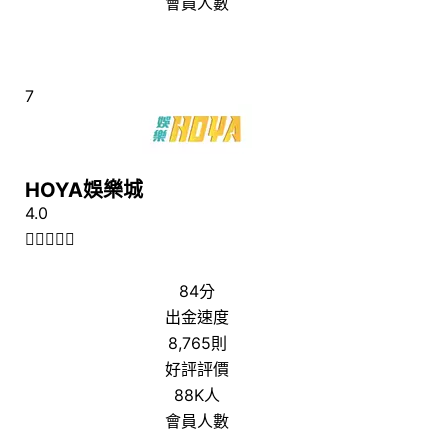
會員人數
7
HOYA娛樂城
4.0





84分
出金速度
8,765則
好評評價
88K人
會員人數