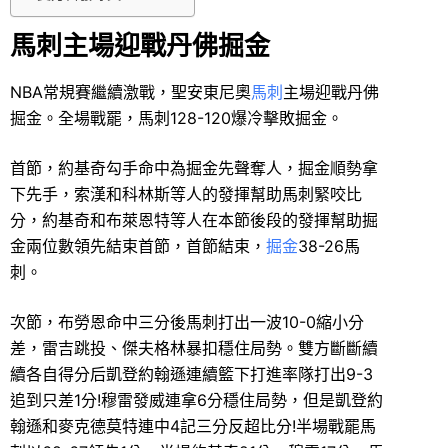
馬刺主場迎戰丹佛掘金
NBA常規賽繼續激戰，聖安東尼奧
馬刺
主場迎戰丹佛
掘金。全場戰罷，馬刺128-120爆冷擊敗掘金。
首節，約基奇勾手命中為掘金先聲奪人，掘金順勢拿
下先手，索漢和科林斯等人的發揮幫助馬刺緊咬比
分，約基奇和布萊恩特等人在本節後段的發揮幫助掘
金兩位數領先結束首節，首節結束，
掘金
38-26馬
刺。
次節，布勞恩命中三分後馬刺打出一波10-0縮小分
差，雷吉跳投、傑夫格林暴扣穩住局勢。雙方斷斷續
續各自得分后凱登約翰遜連續籃下打進率隊打出9-3
追到只差1分!穆雷發威連拿6分穩住局勢，但是凱登約
翰遜和麥克德莫特連中4記三分反超比分!半場戰罷馬