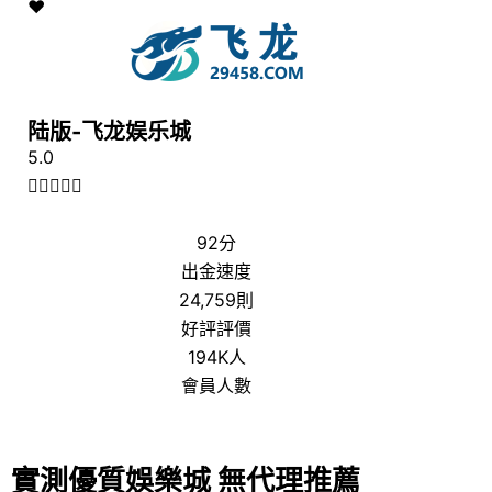
♥
陆版-飞龙娱乐城
5.0





92分
出金速度
24,759則
好評評價
194K人
會員人數
實測優質娛樂城 無代理推薦