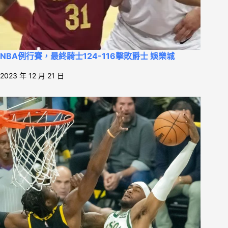
NBA例行賽，最終騎士124-116擊敗爵士 娛樂城
2023 年 12 月 21 日