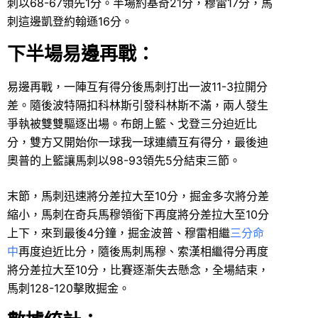
刺以68-67領先1分。半場約基奇21分，穆雷17分，馬
刺這邊凱登約翰遜16分。
下半場易邊再戰：
易邊再戰，一陣互有得分後馬刺打出一波11-3拉開分
差。隨後波特隔扣科林斯引發科林斯不滿，兩人發生
爭執被雙雙驅逐出場。布朗上籃、戈登三分迫近比
分，雙方又開始你一球我一球連續互有得分，最後迪
奧普的上籃讓馬刺以98-93領先5分結束三節。
末節，馬刺迅速將分差拉大至10分，掘金多次將分差
縮小，馬刺在奇兵馬穆領銜下再度將分差拉大至10分
上下，來到最後4分鐘，掘金波普、穆雷相繼
三分命
中
再度迫近比分，隨後馬刺馬穆、索漢相繼得分再度
將分差拉大至10分，比賽逐漸失去懸念，全場結束，
馬刺128-120擊敗掘金。