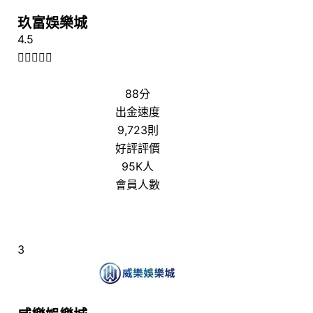
玖富娛樂城
4.5





88分
出金速度
9,723則
好評評價
95K人
會員人數
3