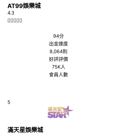
AT99娛樂城
4.3





94分
出金速度
8,064則
好評評價
75K人
會員人數
5
滿天星娛樂城