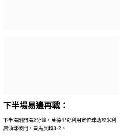
下半場易邊再戰：
下半場剛開場2分鐘，莫德里奇利用定位球助攻米利
唐頭球破門，皇馬反超3-2。