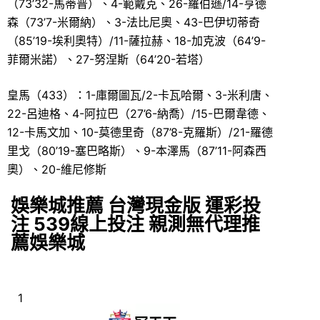
（73’32-馬蒂普）、4-範戴克、26-羅伯遜/14-亨德
森（73’7-米爾納）、3-法比尼奧、43-巴伊切蒂奇
（85’19-埃利奧特）/11-薩拉赫、18-加克波（64’9-
菲爾米諾）、27-努涅斯（64’20-若塔）
皇馬（433）：1-庫爾圖瓦/2-卡瓦哈爾、3-米利唐、
22-呂迪格、4-阿拉巴（27’6-納喬）/15-巴爾韋德、
12-卡馬文加、10-莫德里奇（87’8-克羅斯）/21-羅德
里戈（80’19-塞巴略斯）、9-本澤馬（87’11-阿森西
奧）、20-維尼修斯
娛樂城推薦 台灣現金版 運彩投
注 539線上投注 親測無代理推
薦娛樂城
1