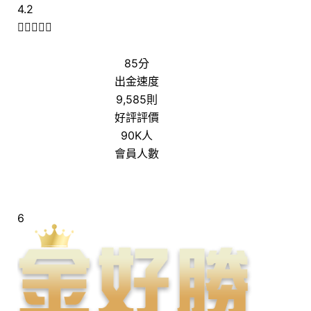
4.2





85分
出金速度
9,585則
好評評價
90K人
會員人數
6