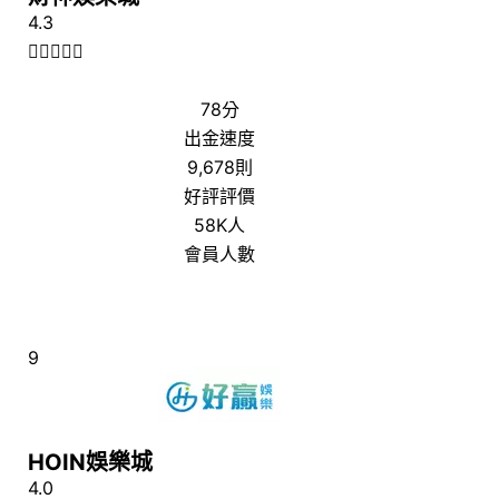
4.3





78分
出金速度
9,678則
好評評價
58K人
會員人數
9
HOIN娛樂城
4.0