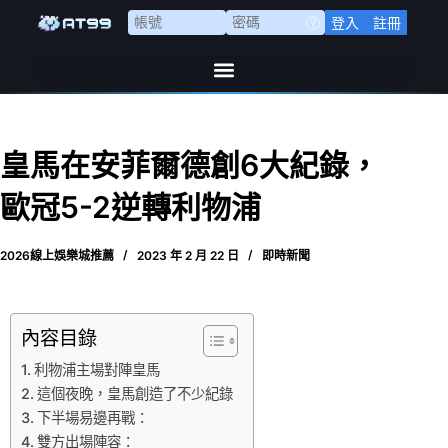
登入
註冊
皇馬在安菲爾德創6大紀錄，
歐冠5-2逆轉利物浦
2026線上娛樂城推薦
2023 年 2 月 22 日
即時新聞
內容目錄
利物浦主場對陣皇馬
這個夜晚，皇馬創造了不少紀錄
下半場易邊再戰：
雙方出場陣容：