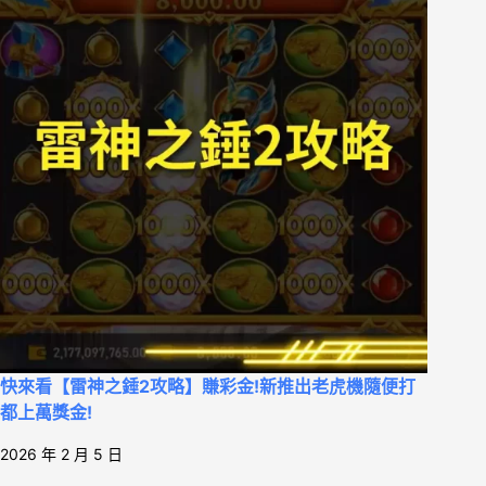
快來看【雷神之錘2攻略】賺彩金!新推出老虎機隨便打
都上萬獎金!
2026 年 2 月 5 日