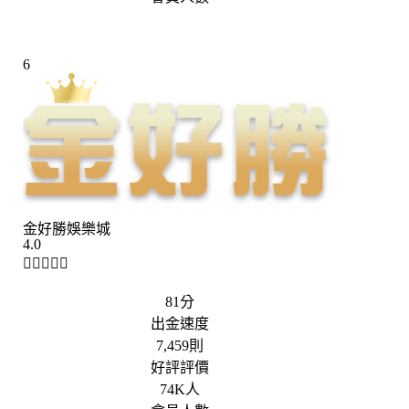
6
金好勝娛樂城
4.0





81分
出金速度
7,459則
好評評價
74K人