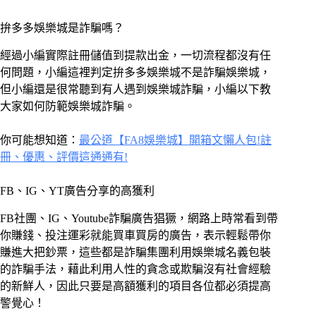
拚多多娛樂城是詐騙嗎？
經過小編實際註冊儲值到提款出金，一切流程都沒有任
何問題，小編這裡判定拚多多娛樂城不是詐騙娛樂城，
但小編還是很常聽到有人遇到娛樂城詐騙，小編以下教
大家如何防範娛樂城詐騙。
你可能想知道：
最公道【FA8娛樂城】開箱文懶人包!註
冊、優惠、評價這通通有!
FB、IG、YT廣告分享的高獲利
FB社團、IG、Youtube詐騙廣告猖獗，網路上時常看到帶
你賺錢、投注運彩就能買車買房的廣告，表示輕鬆帶你
賺進大把鈔票，這些都是詐騙集團利用娛樂城名義包裝
的詐騙手法，藉此利用人性的貪念或欺騙沒有社會經驗
的新鮮人，因此只要是高額獲利的項目各位都必須提高
警覺心！