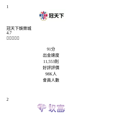
1
冠天下娛樂城
4.7





91分
出金速度
11,553則
好評評價
98K人
會員人數
2