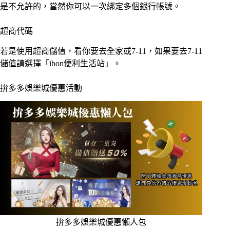
是不允許的，當然你可以一次綁定多個銀行帳號。
超商代碼
若是使用超商儲值，看你要去全家或7-11，如果要去7-11
儲值請選擇「ibon便利生活站」。
拚多多娛樂城優惠活動
拚多多娛樂城優惠懶人包