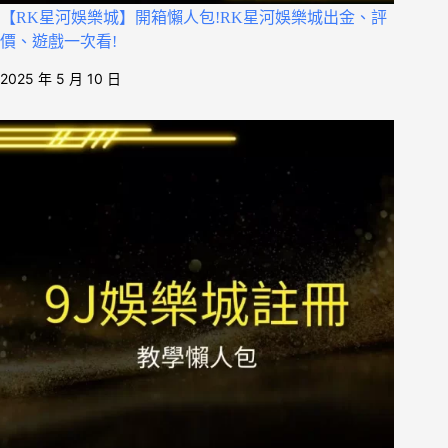
【RK星河娛樂城】開箱懶人包!RK星河娛樂城出金、評
價、遊戲一次看!
2025 年 5 月 10 日