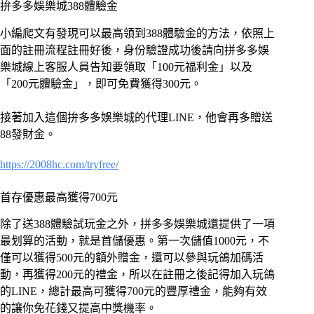
拚多多娛樂城388體驗金
小編爬文有發現可以最高領到388體驗金的方法，依照上
面的註冊流程註冊好後，身份驗證成功後請向拼多多娛
樂城線上客服人員告知要領取「100元福利金」以及
「200元體驗金」，即可免費獲得300元。
接著加入這個拚多多娛樂城的代理LINE，他會再多贈送
88發財金。
https://2008hc.com/tryfree/
首存優惠最高獲得700元
除了送388體驗試玩金之外，拼多多娛樂城還提供了一項
最划算的活動，就是首儲優惠。第一次儲值1000元，不
僅可以獲得500元的額外贈金，還可以參與玩鴿加碼活
動，再獲得200元的禮金，所以在註冊之後記得加入玩鴿
的LINE，總計最高可獲得700元的豐厚禮金，能夠有效
的讓你免花錢又提高中獎機率。