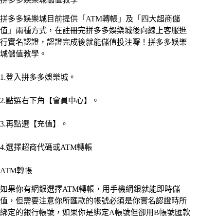
拼多多娛樂城目前提供「ATM轉帳」及「四大超商儲
值」兩種方式，在註冊完拼多多娛樂城後向線上客服進
行實名認證，認證完成後就能儲值投注囉！拼多多娛樂
城儲值教學。
1.登入拼多多娛樂城。
2.點選右下角【會員中心】。
3.再點選【充值】。
4.選擇超商代碼或ATM轉帳
ATM轉帳
如果你有網銀選擇ATM轉帳，用手機網銀就能即時儲
值，但需要注意你所匯款的帳號必須是你實名認證時所
綁定的銀行帳號，如果你是綁定A帳號但卻用B帳號匯款