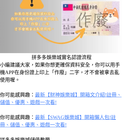
拼多多娛樂城實名認證流程
小編建議大家，如果你想更確保資料安全，你可以用手
機APP在身份證上印上「作廢」二字，才不會被拿去亂
使用喔。
你可能感興趣：
最新【財神娛樂城】開箱文介紹!註冊、
儲值、優惠、遊戲一次看!
你可能感興趣：
最新【SWAG娛樂城】開箱懶人包!註
冊、儲值、優惠、遊戲一次看!
拼多多娛樂城儲值教學