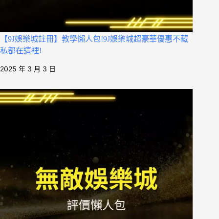
【9J娛樂城註冊】教學懶人包!9J娛樂城超豪華優惠不藏
私都在這裡!
2025 年 3 月 3 日