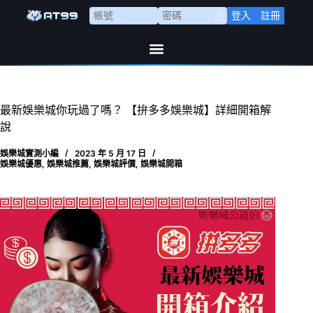
登入
註冊
最新娛樂城你玩過了嗎？ 【拚多多娛樂城】詳細開箱解
說
娛樂城實測小編
2023 年 5 月 17 日
娛樂城優惠
,
娛樂城推薦
,
娛樂城評價
,
娛樂城開箱