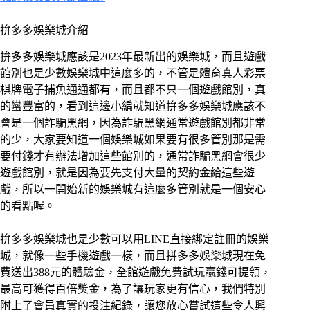
拚多多娛樂城介紹
拚多多娛樂城應該是2023年最新出的娛樂城，而且遊戲
館別也是少數娛樂城中這麼多的，不管是體育真人彩票
棋牌電子捕魚通通都有，而且都不只一個遊戲館別，真
的蠻豐富的，看到這邊小編就知道拚多多娛樂城應該不
會是一個詐騙黑網，因為詐騙黑網通常遊戲館別都非常
的少，大家要知道一個娛樂城如果要有很多管別那是需
要付錢才有辦法增加這些館別的，通常詐騙黑網會很少
遊戲館別，就是因為要先支付大量的契約金給這些遊
戲，所以一開始新的娛樂城有這麼多管別就是一個安心
的看點喔。
拚多多娛樂城也是少數可以用LINE直接綁定註冊的娛樂
城，就像一些手機遊戲一樣，而且拼多多娛樂城現在免
費送出388元的體驗金，全館遊戲免費試玩贏錢可提領，
最高可獲得百倍獎金，為了讓玩家更有信心，我們特別
附上了會員真實的投注紀錄，讓您放心嘗試這些令人興