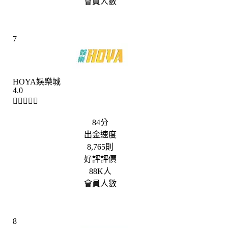
會員人數
7
HOYA娛樂城
4.0





84分
出金速度
8,765則
好評評價
88K人
會員人數
8