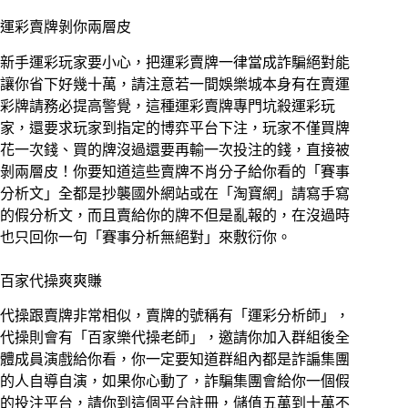
運彩賣牌剝你兩層皮
新手運彩玩家要小心，把運彩賣牌一律當成詐騙絕對能
讓你省下好幾十萬，請注意若一間娛樂城本身有在賣運
彩牌請務必提高警覺，這種運彩賣牌專門坑殺運彩玩
家，還要求玩家到指定的博弈平台下注，玩家不僅買牌
花一次錢、買的牌沒過還要再輸一次投注的錢，直接被
剝兩層皮！你要知道這些賣牌不肖分子給你看的「賽事
分析文」全都是抄襲國外網站或在「淘寶網」請寫手寫
的假分析文，而且賣給你的牌不但是亂報的，在沒過時
也只回你一句「賽事分析無絕對」來敷衍你。
百家代操爽爽賺
代操跟賣牌非常相似，賣牌的號稱有「運彩分析師」，
代操則會有「百家樂代操老師」，邀請你加入群組後全
體成員演戲給你看，你一定要知道群組內都是詐諞集團
的人自導自演，如果你心動了，詐騙集團會給你一個假
的投注平台，請你到這個平台註冊，儲值五萬到十萬不