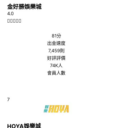
金好勝娛樂城
4.0





81分
出金速度
7,459則
好評評價
74K人
會員人數
7
HOYA娛樂城