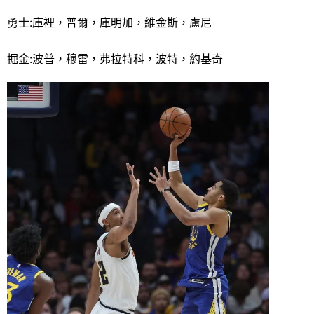
勇士:庫裡，普爾，庫明加，維金斯，盧尼
掘金:波普，穆雷，弗拉特科，波特，約基奇