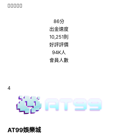





86分
出金速度
10,251則
好評評價
94K人
會員人數
4
AT99娛樂城