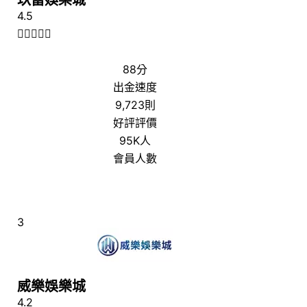
玖富娛樂城
4.5





88分
出金速度
9,723則
好評評價
95K人
會員人數
3
威樂娛樂城
4.2