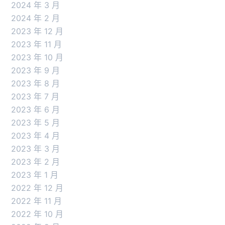
2024 年 3 月
2024 年 2 月
2023 年 12 月
2023 年 11 月
2023 年 10 月
2023 年 9 月
2023 年 8 月
2023 年 7 月
2023 年 6 月
2023 年 5 月
2023 年 4 月
2023 年 3 月
2023 年 2 月
2023 年 1 月
2022 年 12 月
2022 年 11 月
2022 年 10 月