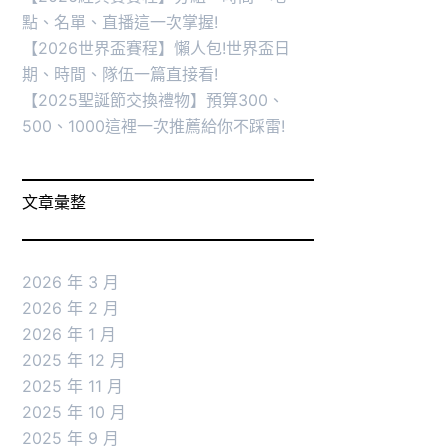
點、名單、直播這一次掌握!
【2026世界盃賽程】懶人包!世界盃日
期、時間、隊伍一篇直接看!
【2025聖誕節交換禮物】預算300、
500、1000這裡一次推薦給你不踩雷!
文章彙整
2026 年 3 月
2026 年 2 月
2026 年 1 月
2025 年 12 月
2025 年 11 月
2025 年 10 月
2025 年 9 月