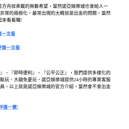
亞方舟就乘載的無數希望，當然諾亞娛樂城也會給人一
非常的兩極化，最常出現的大概就是出金的問題，當然
來看看囉!
價一次看
評價一次看
』、『即時便利』、『公平公正』，我們提供多樣化的
鬆玩、大額免憂玩，諾亞娛樂城提供24小時的專業客服
員，以上就是諾亞娛樂城的官方介紹，當然會不會出金
評價一覽!