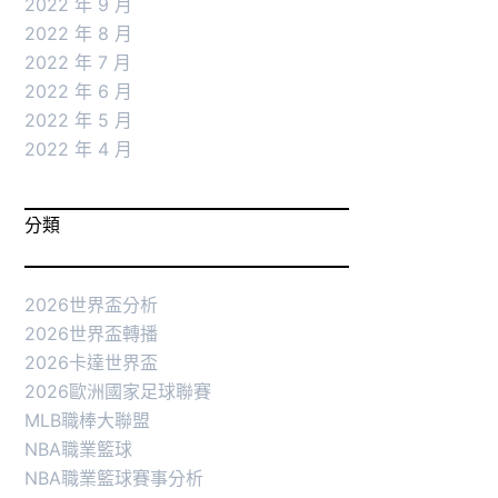
2022 年 9 月
2022 年 8 月
2022 年 7 月
2022 年 6 月
2022 年 5 月
2022 年 4 月
分類
2026世界盃分析
2026世界盃轉播
2026卡達世界盃
2026歐洲國家足球聯賽
MLB職棒大聯盟
NBA職業籃球
NBA職業籃球賽事分析