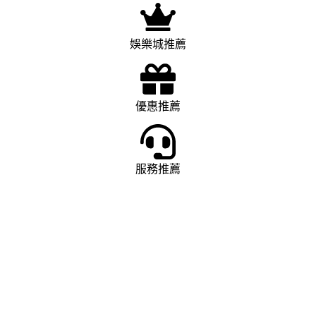
娛樂城推薦
優惠推薦
服務推薦
娛樂城推薦