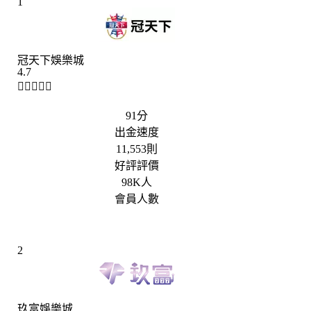
1
冠天下娛樂城
4.7





91分
出金速度
11,553則
好評評價
98K人
會員人數
2
玖富娛樂城