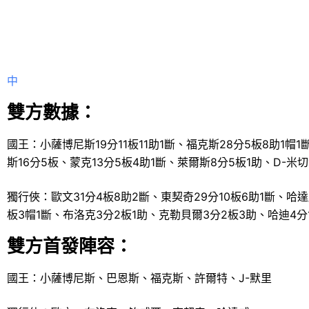
止血，三節結束兩隊戰成了92平。
末節，伍德上來就打成3+1。蒙克回應三分球，但歐文又連得
籃得分，雙方交替領先。歐文爆發，連進中投後再中三分和
中
，但歐文又連中三分，最後1分鐘伍德三分也中，分差拉開到
雙方數據：
國王：小薩博尼斯19分11板11助1斷、福克斯28分5板8助1帽1
斯16分5板、蒙克13分5板4助1斷、萊爾斯8分5板1助、D-米
獨行俠：歐文31分4板8助2斷、東契奇29分10板6助1斷、哈達威
板3帽1斷、布洛克3分2板1助、克勒貝爾3分2板3助、哈迪4分
雙方首發陣容：
國王：小薩博尼斯、巴恩斯、福克斯、許爾特、J-默里