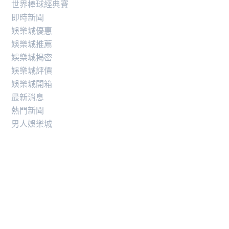
世界棒球經典賽
即時新聞
娛樂城優惠
娛樂城推薦
娛樂城揭密
娛樂城評價
娛樂城開箱
最新消息
熱門新聞
男人娛樂城