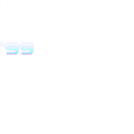
數
度
價