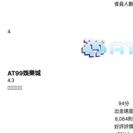
會員人
4
AT99娛樂城
4.3





94分
出金速
8,064則
好評評