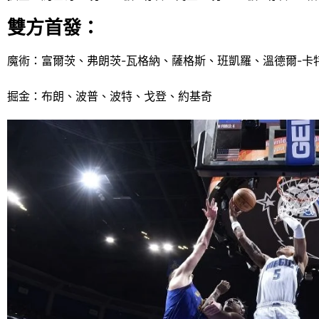
雙方首發：
魔術：富爾茨、弗朗茨-瓦格納、薩格斯、班凱羅、溫德爾-卡
掘金：布朗、波普、波特、戈登、約基奇