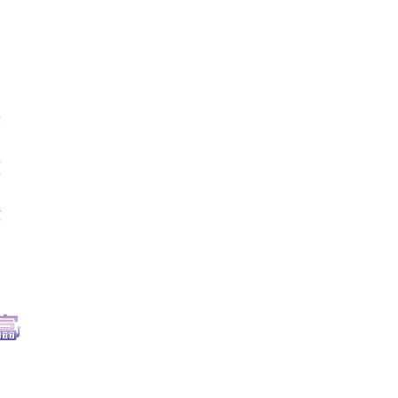
度
則
價
數