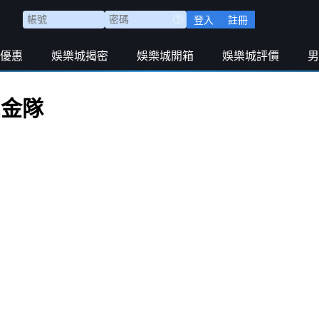
登入
註冊
優惠
娛樂城揭密
娛樂城開箱
娛樂城評價
男
掘金隊