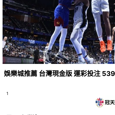
娛樂城推薦 台灣現金版 運彩投注 5
1