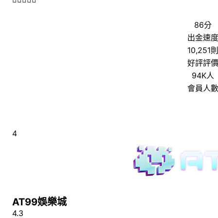
86分
出金速
10,251
好評評
94K人
會員人
4
AT99娛樂城
4.3