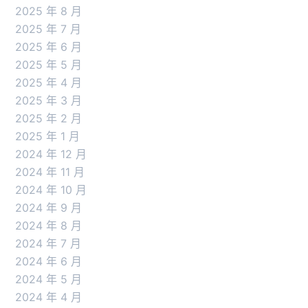
2025 年 8 月
2025 年 7 月
2025 年 6 月
2025 年 5 月
2025 年 4 月
2025 年 3 月
2025 年 2 月
2025 年 1 月
2024 年 12 月
2024 年 11 月
2024 年 10 月
2024 年 9 月
2024 年 8 月
2024 年 7 月
2024 年 6 月
2024 年 5 月
2024 年 4 月