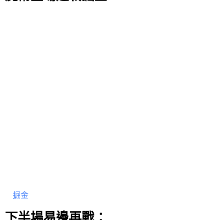
2022-2023賽季NBA常規賽繼續進行，魔術主場迎戰掘金
勝掘金。
首節比賽，約基奇中投投進，幫助掘金拿下本場比賽首分，
出了一波12-0的攻勢，直接打停了魔術。比賽回來，薩格
斯完成暴扣，卡特完成空接暴扣，戈登三分飆中，富爾茨中
分差縮小到2分，波普中投投進，卡特三分射中，波普中投再
投投進，首節比賽結束，魔術29-26領先掘金。
次節比賽，安東尼中投投進，瓦格納上籃打成，休斯坦三分
犯規加罰命中，戈登完成補籃，波爾拋投打進，雙方你來我
敬上籃，瓦格納三分射中，掘金喊出了暫停。比賽繼續，波
成暴扣，瓦格納上籃成功，安東尼拋投打進，幫助魔術將分差
完成暴扣，波特三分轟進，戈登中投射中，布朗上籃成功，隨
先
掘金
。
下半場易邊再戰：