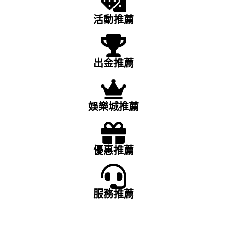
活動推薦
出金推薦
娛樂城推薦
優惠推薦
服務推薦