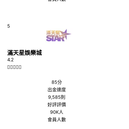
5
滿天星娛樂城
4.2





85分
出金速度
9,585則
好評評價
90K人
會員人數