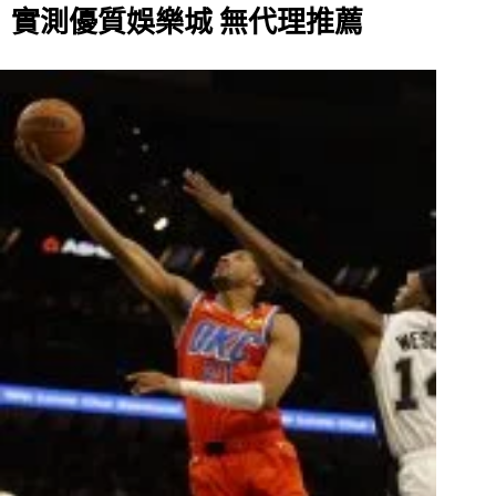
實測優質娛樂城 無代理推薦