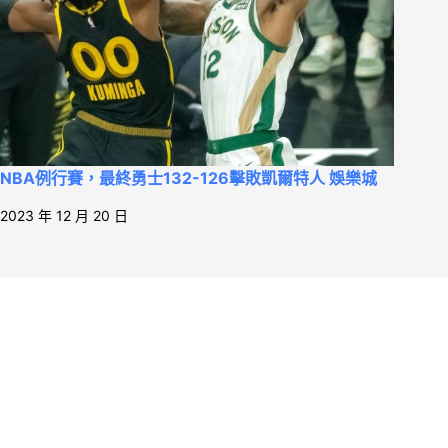
NBA例行賽，最終勇士132-126擊敗凱爾特人 娛樂城
2023 年 12 月 20 日