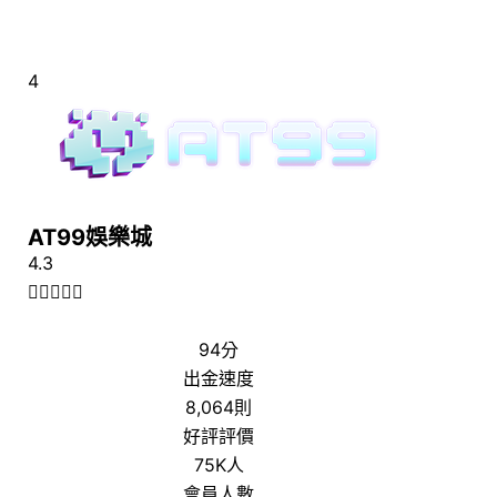
4
AT99娛樂城
4.3





94分
出金速度
8,064則
好評評價
75K人
會員人數