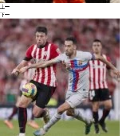
上一
下一