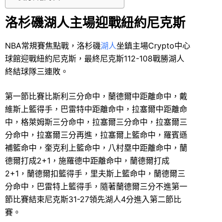
洛杉磯湖人主場迎戰紐約尼克斯
NBA常規賽焦點戰，洛杉磯
湖人
坐鎮主場Crypto中心
球館迎戰紐約尼克斯，最終尼克斯112-108戰勝湖人
終結球隊三連敗。
第一節比賽比斯利三分命中，蘭德爾中距離命中，戴
維斯上籃得手，巴雷特中距離命中，拉塞爾中距離命
中，格萊姆斯三分命中，拉塞爾三分命中，拉塞爾三
分命中，拉塞爾三分再進，拉塞爾上籃命中，羅賓遜
補籃命中，奎克利上籃命中，八村塁中距離命中，蘭
德爾打成2+1，施羅德中距離命中，蘭德爾打成
2+1，蘭德爾扣籃得手，里夫斯上籃命中，蘭德爾三
分命中，巴雷特上籃得手，隨著蘭德爾三分不進第一
節比賽結束尼克斯31-27領先湖人4分進入第二節比
賽。