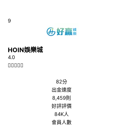
9
HOIN娛樂城
4.0





82分
出金速度
8,459則
好評評價
84K人
會員人數