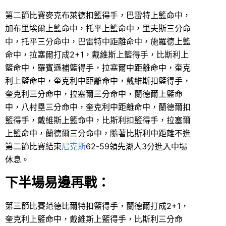
第二節比賽麥克布萊德扣籃得手，巴雷特上籃命中，
加布里埃爾上籃命中，托平上籃命中，里夫斯三分命
中，托平三分命中，巴雷特中距離命中，施羅德上籃
命中，拉塞爾打成2+1，戴維斯上籃得手，比斯利上
籃命中，羅賓遜補籃得手，拉塞爾中距離命中，奎克
利上籃命中，奎克利中距離命中，戴維斯扣籃得手，
奎克利三分命中，拉塞爾三分命中，蘭德爾上籃命
中，八村塁三分命中，奎克利中距離命中，蘭德爾扣
籃得手，戴維斯上籃命中，比斯利扣籃得手，拉塞爾
上籃命中，蘭德爾三分命中，隨著比斯利中距離不進
第二節比賽結束
尼克斯
62-59領先湖人3分進入中場
休息。
下半場易邊再戰：
第三節比賽范德比爾特扣籃得手，蘭德爾打成2+1，
奎克利上籃命中，戴維斯上籃得手，比斯利三分命