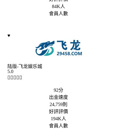
84K人
會員人數
♥
陆版-飞龙娱乐城
5.0





92分
出金速度
24,759則
好評評價
194K人
會員人數