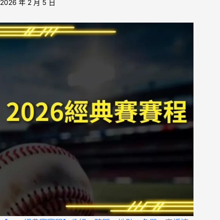
2026 年 2 月 5 日