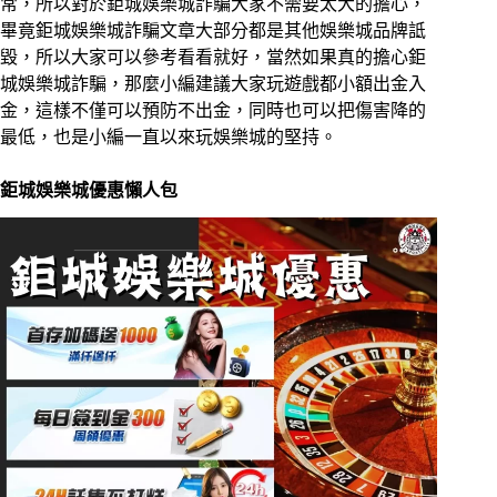
常，所以對於鉅城娛樂城詐騙大家不需要太大的擔心，
畢竟鉅城娛樂城詐騙文章大部分都是其他娛樂城品牌詆
毀，所以大家可以參考看看就好，當然如果真的擔心鉅
城娛樂城詐騙，那麼小編建議大家玩遊戲都小額出金入
金，這樣不僅可以預防不出金，同時也可以把傷害降的
最低，也是小編一直以來玩娛樂城的堅持。
鉅城娛樂城優惠懶人包