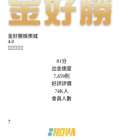
金好勝娛樂城
4.0





81分
出金速度
7,459則
好評評價
74K人
會員人數
7