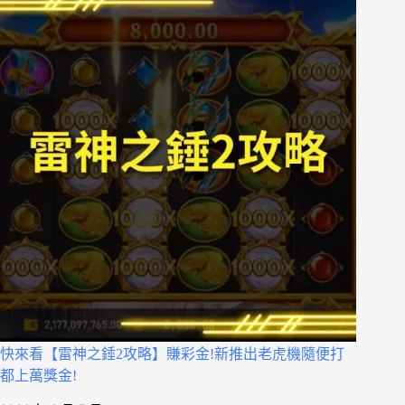
快來看【雷神之錘2攻略】賺彩金!新推出老虎機隨便打
都上萬獎金!