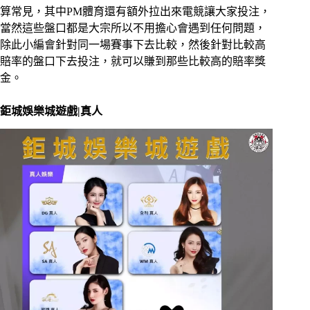
算常見，其中PM體育還有額外拉出來電競讓大家投注，
當然這些盤口都是大宗所以不用擔心會遇到任何問題，
除此小編會針對同一場賽事下去比較，然後針對比較高
賠率的盤口下去投注，就可以賺到那些比較高的賠率獎
金。
鉅城娛樂城遊戲|真人