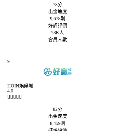
78分
出金速度
9,678則
好評評價
58K人
會員人數
9
HOIN娛樂城
4.0





82分
出金速度
8,459則
好評評價