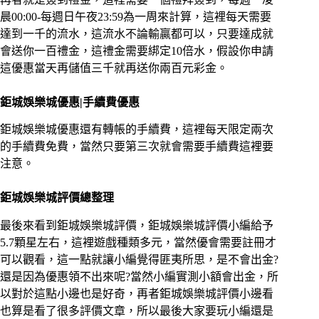
晨00:00-每週日午夜23:59為一周來計算，這裡每天需要
達到一千的流水，這流水不論輸贏都可以，只要達成就
會送你一百禮金，這禮金需要綁定10倍水，假設你申請
這優惠當天再儲值三千就再送你兩百元彩金。
鉅城娛樂城優惠|手續費優惠
鉅城娛樂城優惠還有轉帳的手續費，這裡每天限定兩次
的手續費免費，當然只要第三次就會需要手續費這裡要
注意。
鉅城娛樂城評價總整理
最後來看到鉅城娛樂城評價，鉅城娛樂城評價小編給予
5.7顆星左右，這裡遊戲種類多元，當然優會需要註冊才
可以觀看，這一點就讓小編覺得匪夷所思，是不會出金?
還是因為優惠領不出來呢?當然小編實測小額會出金，所
以對於這點小邊也是好奇，再者鉅城娛樂城評價小邊看
也算是看了很多評價文章，所以最後大家要玩小編還是