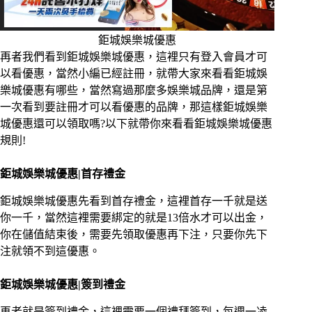
鉅城娛樂城優惠
再者我們看到鉅城娛樂城優惠，這裡只有登入會員才可
以看優惠，當然小編已經註冊，就帶大家來看看鉅城娛
樂城優惠有哪些，當然寫過那麼多娛樂城品牌，還是第
一次看到要註冊才可以看優惠的品牌，那這樣鉅城娛樂
城優惠還可以領取嗎?以下就帶你來看看鉅城娛樂城優惠
規則!
鉅城娛樂城優惠|首存禮金
鉅城娛樂城優惠先看到首存禮金，這裡首存一千就是送
你一千，當然這裡需要綁定的就是13倍水才可以出金，
你在儲值結束後，需要先領取優惠再下注，只要你先下
注就領不到這優惠。
鉅城娛樂城優惠|簽到禮金
再者就是簽到禮金，這裡需要一個禮拜簽到，每週一凌