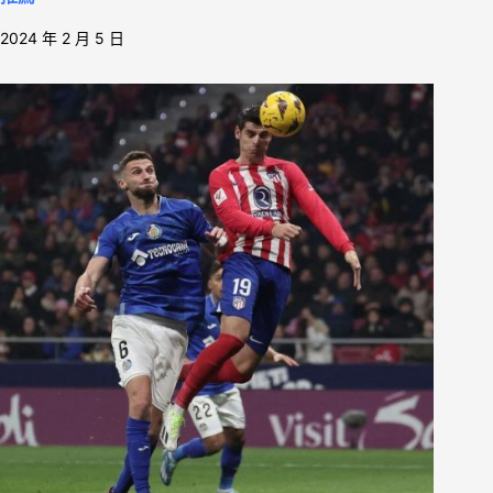
2024 年 2 月 5 日