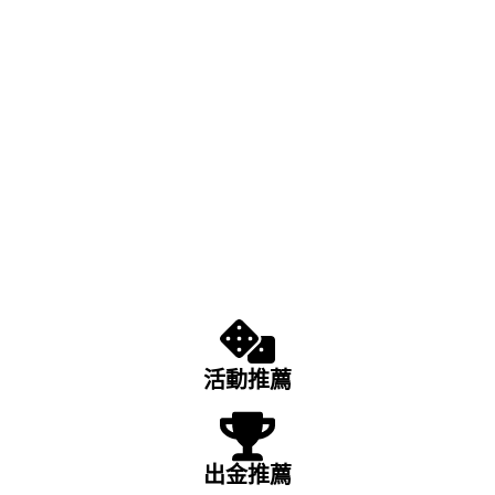
活動推薦
出金推薦