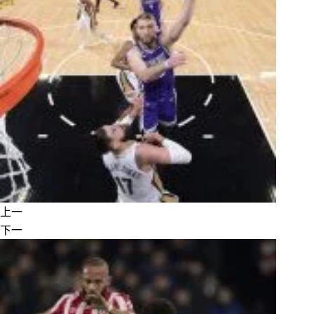
上一
下一