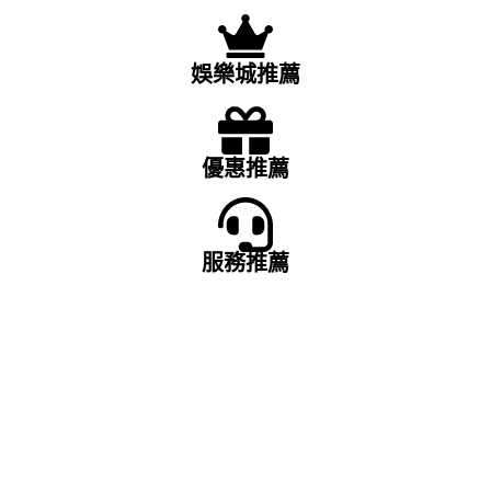
娛樂城推薦
優惠推薦
服務推薦
娛樂城推薦