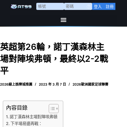
登入
註冊
英超第26輪，諾丁漢森林主
場對陣埃弗頓，最終以2-2戰
平
2026線上娛樂城推薦
2023 年 3 月 7 日
2026歐洲國家足球聯賽
內容目錄
諾丁漢森林主場對陣埃弗頓
下半場易邊再戰：