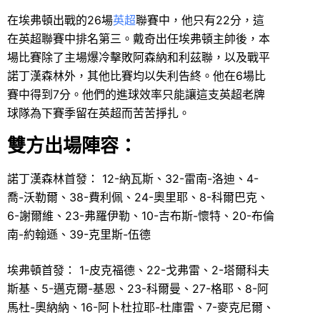
在埃弗頓出戰的26場
英超
聯賽中，他只有22分，這
在英超聯賽中排名第三。戴奇出任埃弗頓主帥後，本
場比賽除了主場爆冷擊敗阿森納和利茲聯，以及戰平
諾丁漢森林外，其他比賽均以失利告終。他在6場比
賽中得到7分。他們的進球效率只能讓這支英超老牌
球隊為下賽季留在英超而苦苦掙扎。
雙方出場陣容：
諾丁漢森林首發： 12-納瓦斯、32-雷南-洛迪、4-
喬-沃勒爾、38-費利佩、24-奧里耶、8-科爾巴克、
6-謝爾維、23-弗羅伊勒、10-吉布斯-懷特、20-布倫
南-約翰遜、39-克里斯-伍德
埃弗頓首發： 1-皮克福德、22-戈弗雷、2-塔爾科夫
斯基、5-邁克爾-基恩、23-科爾曼、27-格耶、8-阿
馬杜-奧納納、16-阿卜杜拉耶-杜庫雷、7-麥克尼爾、