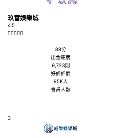
玖富娛樂城
4.5





88分
出金速度
9,723則
好評評價
95K人
會員人數
3