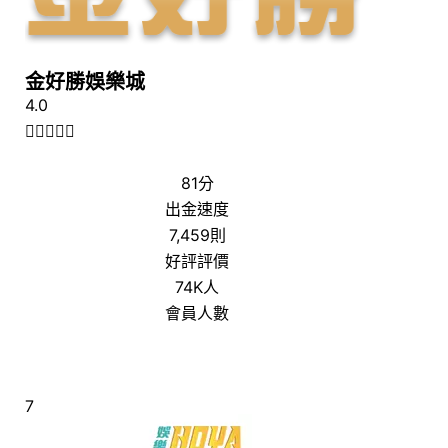
金好勝娛樂城
4.0





81分
出金速度
7,459則
好評評價
74K人
會員人數
7