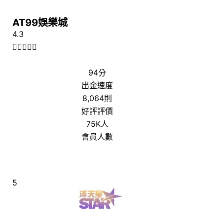
AT99娛樂城
4.3





94分
出金速度
8,064則
好評評價
75K人
會員人數
5