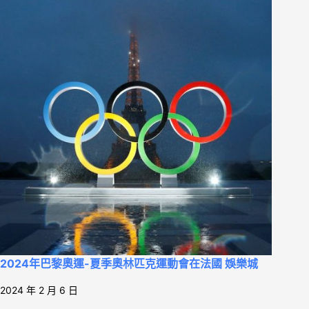
2024年巴黎奧運-夏季奧林匹克運動會在法國 娛樂城
2024 年 2 月 6 日