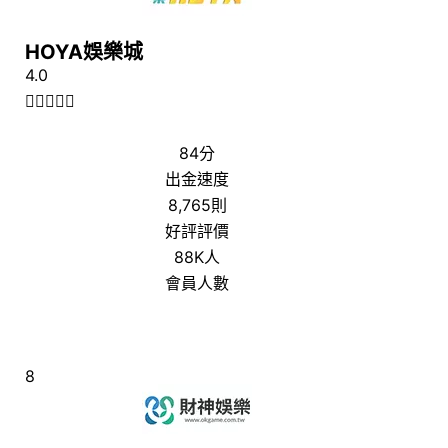
HOYA娛樂城
4.0





84分
出金速度
8,765則
好評評價
88K人
會員人數
8