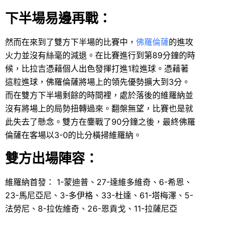
下半場易邊再戰：
然而在來到了雙方下半場的比賽中，
佛羅倫薩
的進攻
火力並沒有絲毫的減退。在比賽進行到第89分鐘的時
候，比拉吉憑藉個人出色發揮打進1粒進球。憑藉著
這粒進球，佛羅倫薩將場上的領先優勢擴大到3分。
而在雙方下半場剩餘的時間裡，處於落後的維羅納並
沒有將場上的局勢扭轉過來。翻槃無望，比賽也是就
此失去了懸念。雙方在鏖戰了90分鐘之後，最終佛羅
倫薩在客場以3-0的比分橫掃維羅納。
雙方出場陣容：
維羅納首發： 1-蒙迪普、27-達維多維奇、6-希恩、
23-馬尼亞尼、3-多伊格、33-杜達、61-塔梅澤、5-
法勞尼、8-拉佐維奇、26-恩貢戈、11-拉薩尼亞