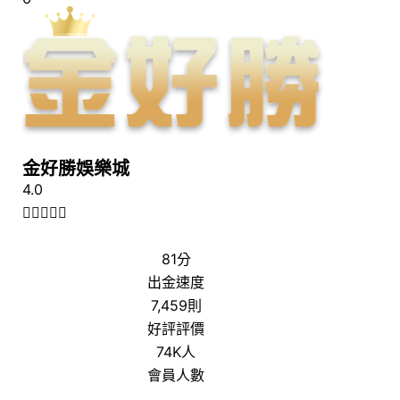
金好勝娛樂城
4.0





81分
出金速度
7,459則
好評評價
74K人
會員人數