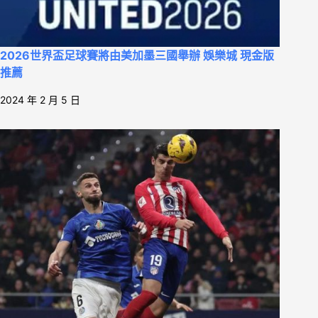
2026世界盃足球賽將由美加墨三國舉辦 娛樂城 現金版
推薦
2024 年 2 月 5 日