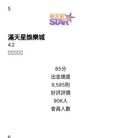
5
滿天星娛樂城
4.2





85分
出金速度
9,585則
好評評價
90K人
會員人數
6