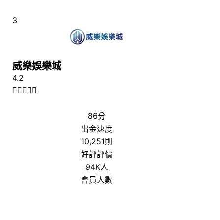
3
威樂娛樂城
4.2





86分
出金速度
10,251則
好評評價
94K人
會員人數