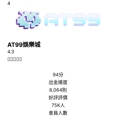
4
AT99娛樂城
4.3





94分
出金速度
8,064則
好評評價
75K人
會員人數