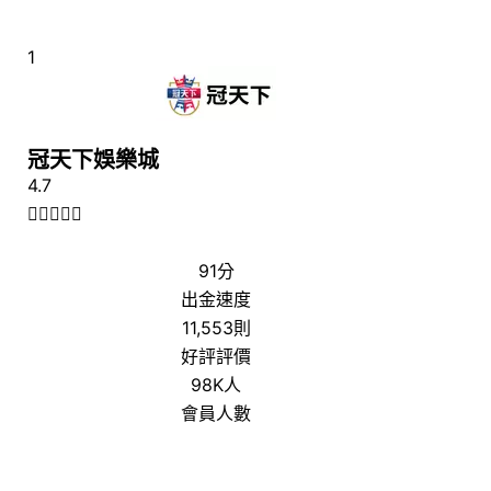
1
冠天下娛樂城
4.7





91分
出金速度
11,553則
好評評價
98K人
會員人數