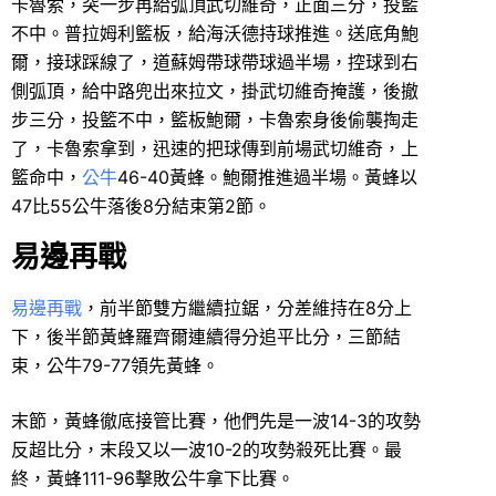
卡魯索，突一步再給弧頂武切維奇，正面三分，投籃
不中。普拉姆利籃板，給海沃德持球推進。送底角鮑
爾，接球踩線了，道蘇姆帶球帶球過半場，控球到右
側弧頂，給中路兜出來拉文，掛武切維奇掩護，後撤
步三分，投籃不中，籃板鮑爾，卡魯索身後偷襲掏走
了，卡魯索拿到，迅速的把球傳到前場武切維奇，上
籃命中，
公牛
46-40黃蜂。鮑爾推進過半場。黃蜂以
47比55公牛落後8分結束第2節。
易邊再戰
易邊再戰
，前半節雙方繼續拉鋸，分差維持在8分上
下，後半節黃蜂羅齊爾連續得分追平比分，三節結
束，公牛79-77領先黃蜂。
末節，黃蜂徹底接管比賽，他們先是一波14-3的攻勢
反超比分，末段又以一波10-2的攻勢殺死比賽。最
終，黃蜂111-96擊敗公牛拿下比賽。