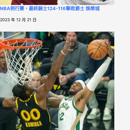
NBA例行賽，最終騎士124-116擊敗爵士 娛樂城
2023 年 12 月 21 日