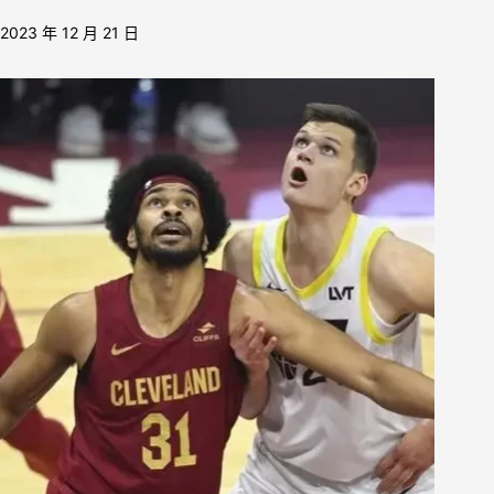
2023 年 12 月 21 日