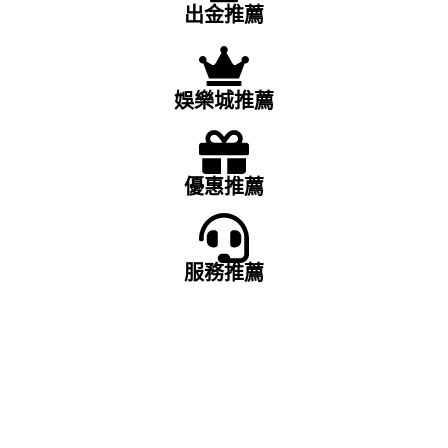
出金推薦
娛樂城推薦
優惠推薦
服務推薦
娛樂城推薦