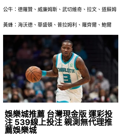
公牛：德羅贊、威廉姆斯、武切維奇、拉文、道蘇姆
黃蜂：海沃德、華盛頓、普拉姆利、羅齊爾、鮑爾
娛樂城推薦 台灣現金版 運彩投
注 539線上投注 親測無代理推
薦娛樂城