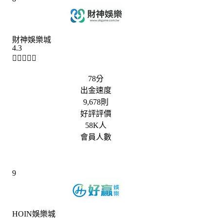
財神娛樂城
4.3





78分
出金速度
9,678則
好評評價
58K人
會員人數
9
HOIN娛樂城