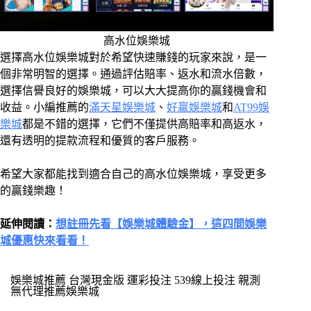
高水位娛樂城
選擇高水位娛樂城對於希望快速賺錢的玩家來說，是一
個非常明智的選擇。通過評估賠率、返水和流水倍數，
選擇信譽良好的娛樂城，可以大大提高你的贏錢機會和
收益。小編推薦的
滿天星娛樂城
、
好贏娛樂城
和
AT99娛
樂城
都是不錯的選擇，它們不僅提供高賠率和高返水，
還有透明的提款流程和優質的客戶服務。
希望大家都能找到適合自己的高水位娛樂城，享受更多
的贏錢樂趣！
延伸閱讀：
想註冊先看【娛樂城體驗金】，這四間娛樂
城優惠快來看看！
娛樂城推薦 台灣現金版 運彩投注 539線上投注 親測
無代理推薦娛樂城