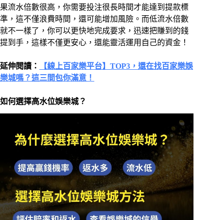
果流水倍數很高，你需要投注很長時間才能達到提款標
準，這不僅浪費時間，還可能增加風險。而低流水倍數
就不一樣了，你可以更快地完成要求，迅速把賺到的錢
提到手，這樣不僅更安心，還能靈活運用自己的資金！
延伸閱讀：
【線上百家樂平台】TOP3，還在找百家樂娛
樂城嗎？這三間包你滿意！
如何選擇高水位娛樂城？