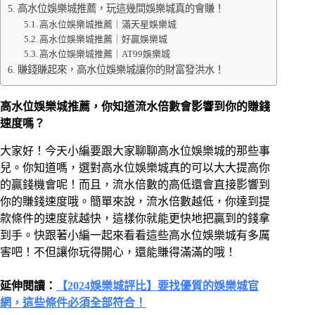
高水位娛樂城推薦，玩這幾間娛樂城真的會賺！
高水位娛樂城推薦｜滿天星娛樂城
高水位娛樂城推薦｜好贏娛樂城
高水位娛樂城推薦｜AT99娛樂城
賺錢賺起來，高水位娛樂城讓你的財富發洪水！
高水位娛樂城推薦，你知道流水倍數會影響到你的賺錢
速度嗎？
大家好！今天小編要跟大家聊聊高水位娛樂城的那些事
兒。你知道嗎，選對高水位娛樂城真的可以大大提高你
的贏錢機會呢！而且，流水倍數的高低還會直接影響到
你的賺錢速度哦。簡單來說，流水倍數越低，你達到提
款條件的速度就越快，這樣你就能更快地把贏到的錢拿
到手。快跟著小編一起來看看這些高水位娛樂城有多厲
害吧！不但讓你玩得開心，還能賺得滿滿的哦！
延伸閱讀：
【2024娛樂城評比】要找優質的娛樂城官
網，這些條件必須全部符合！