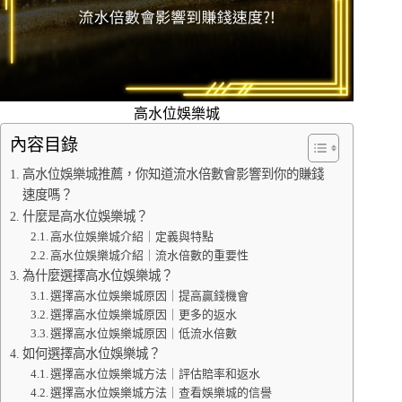
高水位娛樂城
內容目錄
高水位娛樂城推薦，你知道流水倍數會影響到你的賺錢
速度嗎？
什麼是高水位娛樂城？
高水位娛樂城介紹｜定義與特點
高水位娛樂城介紹｜流水倍數的重要性
為什麼選擇高水位娛樂城？
選擇高水位娛樂城原因｜提高贏錢機會
選擇高水位娛樂城原因｜更多的返水
選擇高水位娛樂城原因｜低流水倍數
如何選擇高水位娛樂城？
選擇高水位娛樂城方法｜評估賠率和返水
選擇高水位娛樂城方法｜查看娛樂城的信譽