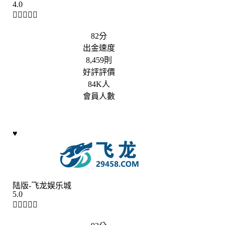
4.0





82分
出金速度
8,459則
好評評價
84K人
會員人數
♥
陆版-飞龙娱乐城
5.0




