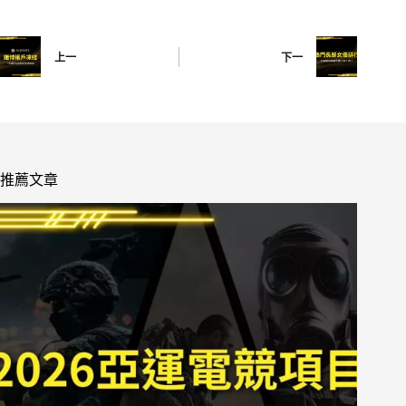
上一
下一
推薦文章