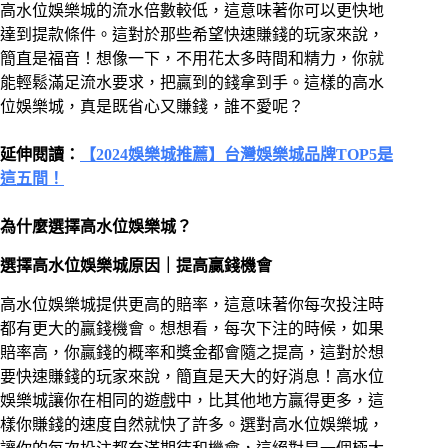
高水位娛樂城的流水倍數較低，這意味著你可以更快地
達到提款條件。這對於那些希望快速賺錢的玩家來說，
簡直是福音！想像一下，不用花太多時間和精力，你就
能輕鬆滿足流水要求，把贏到的錢拿到手。這樣的高水
位娛樂城，真是既省心又賺錢，誰不愛呢？
延伸閱讀：
【2024娛樂城推薦】台灣娛樂城品牌TOP5是
這五間！
為什麼選擇高水位娛樂城？
選擇高水位娛樂城原因｜提高贏錢機會
高水位娛樂城提供更高的賠率，這意味著你每次投注時
都有更大的贏錢機會。想想看，每次下注的時候，如果
賠率高，你贏錢的概率和獎金都會隨之提高，這對於想
要快速賺錢的玩家來說，簡直是天大的好消息！高水位
娛樂城讓你在相同的遊戲中，比其他地方贏得更多，這
樣你賺錢的速度自然就快了許多。選對高水位娛樂城，