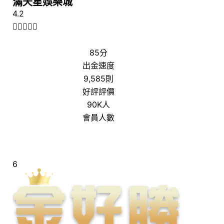
滿天星娛樂城
4.2





85分
出金速度
9,585則
好評評價
90K人
會員人數
6