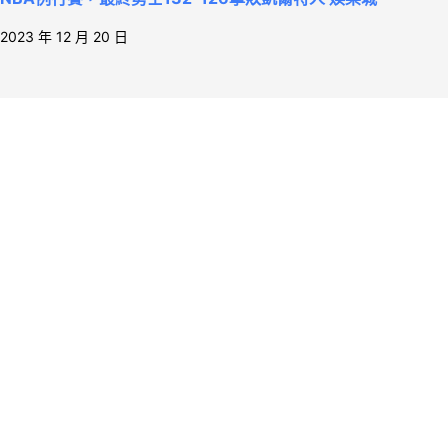
2023 年 12 月 20 日