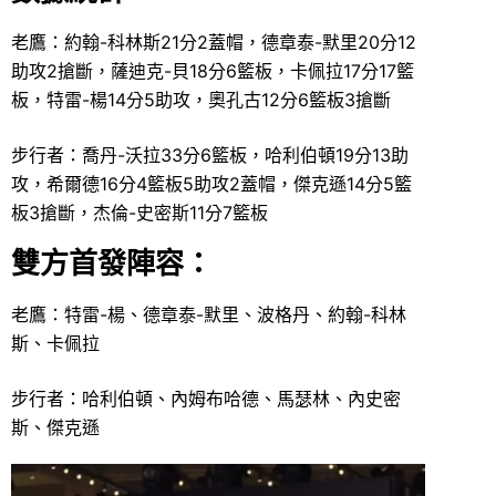
老鷹：約翰-科林斯21分2蓋帽，德章泰-默里20分12
助攻2搶斷，薩迪克-貝18分6籃板，卡佩拉17分17籃
板，特雷-楊14分5助攻，奧孔古12分6籃板3搶斷
步行者：喬丹-沃拉33分6籃板，哈利伯頓19分13助
攻，希爾德16分4籃板5助攻2蓋帽，傑克遜14分5籃
板3搶斷，杰倫-史密斯11分7籃板
雙方首發陣容：
老鷹：特雷-楊、德章泰-默里、波格丹、約翰-科林
斯、卡佩拉
步行者：哈利伯頓、內姆布哈德、馬瑟林、內史密
斯、傑克遜