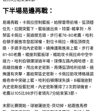
下半場易邊再戰：
易邊再戰，卡佩拉控制籃板，給穆雷帶前場，弧頂穩
住先，拉開突籃下，籃板搶出來，特雷-楊拿到，吊
禁區卡佩拉。晃過傑克遜，步行者76-80老鷹。哈利
伯頓手握進攻發起球權，對位卡佩拉，傳弧頂傑克
遜，手遞手找內史密斯，繞掩護衝進來上籃，步行者
81-80老鷹。楊搶到籃板球，楊助攻卡佩拉命中空中
接力。哈利伯頓運球過半場，球傳左路內姆哈德，走
底線找機會，甩出來史密斯，再傳弧頂哈利伯頓，繞
掩護有夾擊，塞給禁區史密斯。卡佩拉助攻博格達諾
維奇命中突破上籃。哈利伯頓傳球失誤，B福瑞迪對
內史密斯投籃犯規，內史密斯獲得了2次罰球機會。
老鷹以105比98步行者領先7分結束第3節。
末節比賽開始，球被薩迪克-貝切掉，給跟進馬修