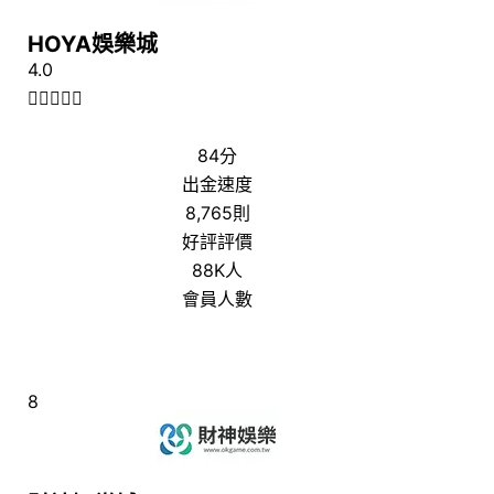
HOYA娛樂城
4.0





84分
出金速度
8,765則
好評評價
88K人
會員人數
8