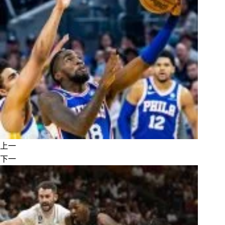
上一
下一