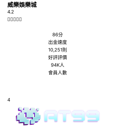
威樂娛樂城
4.2





86分
出金速度
10,251則
好評評價
94K人
會員人數
4