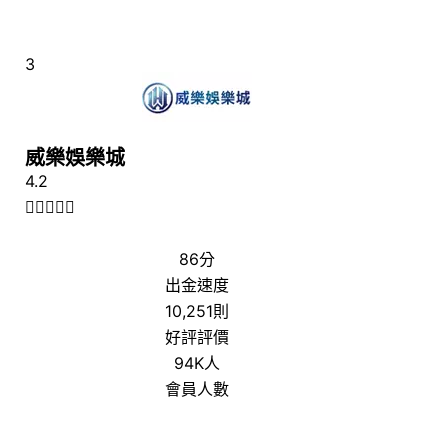
3
威樂娛樂城
4.2





86分
出金速度
10,251則
好評評價
94K人
會員人數