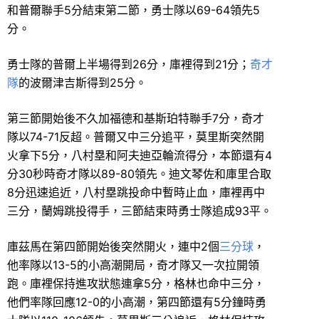
和普爾聯手5分結束第二節，勇士隊以69-64領先5
分。
勇士隊的普爾上半場得到26分，庫裡得到21分；
奇才
隊
的波爾津吉斯得到25分。
第三節開始後不久加福德和基斯珀特聯手7分，奇才
隊以74-71反超。普爾又中三分追平，莫里斯突然開
火拿下5分，八村塁和阿夫迪亞輪流得分，本節還有4
分30秒時奇才隊以89-80領先。迪文琴佐和庫里合取
8分迅速追近，八村塁跳投命中暫時止血，庫裡再中
三分，蘭姆跳投得手，三節結束時勇士隊追成93平。
庫茲馬在第四節開始後突然開火，連中2個
三分球
，
他率隊以13-5的小高潮開局，奇才隊又一次拉開領
跑。庫裡保持進攻狀態連拿5分，格林也命中三分，
他們率隊回應12-0的小高潮，第四節還有5分鐘時勇