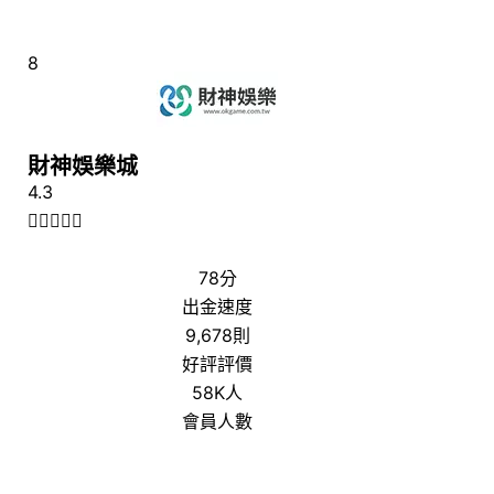
8
財神娛樂城
4.3





78分
出金速度
9,678則
好評評價
58K人
會員人數