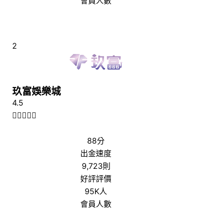
會員人數
2
玖富娛樂城
4.5





88分
出金速度
9,723則
好評評價
95K人
會員人數