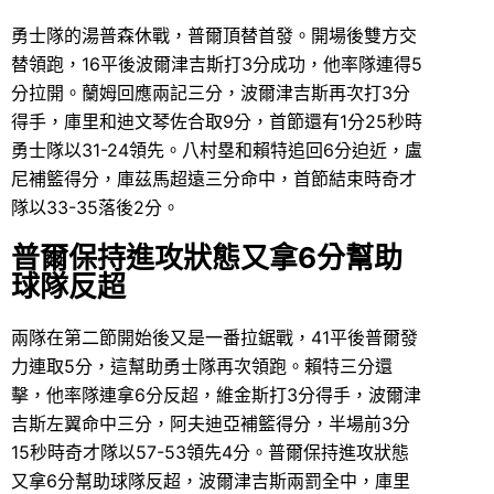
勇士隊的湯普森休戰，普爾頂替首發。開場後雙方交
替領跑，16平後波爾津吉斯打3分成功，他率隊連得5
分拉開。蘭姆回應兩記三分，波爾津吉斯再次打3分
得手，庫里和迪文琴佐合取9分，首節還有1分25秒時
勇士隊以31-24領先。八村塁和賴特追回6分迫近，盧
尼補籃得分，庫茲馬超遠三分命中，首節結束時奇才
隊以33-35落後2分。
普爾保持進攻狀態又拿6分幫助
球隊反超
兩隊在第二節開始後又是一番拉鋸戰，41平後普爾發
力連取5分，這幫助勇士隊再次領跑。賴特三分還
擊，他率隊連拿6分反超，維金斯打3分得手，波爾津
吉斯左翼命中三分，阿夫迪亞補籃得分，半場前3分
15秒時奇才隊以57-53領先4分。普爾保持進攻狀態
又拿6分幫助球隊反超，波爾津吉斯兩罰全中，庫里