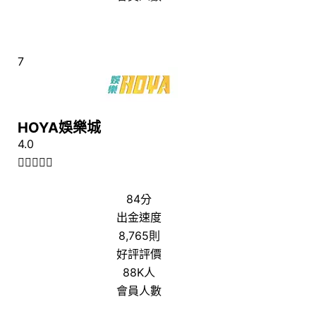
7
HOYA娛樂城
4.0





84分
出金速度
8,765則
好評評價
88K人
會員人數