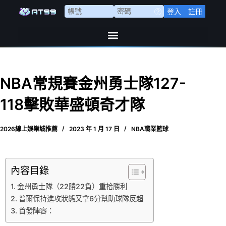
登入
註冊
NBA常規賽金州勇士隊127-
118擊敗華盛頓奇才隊
2026線上娛樂城推薦
2023 年 1 月 17 日
NBA職業籃球
內容目錄
金州勇士隊（22勝22負）重拾勝利
普爾保持進攻狀態又拿6分幫助球隊反超
首發陣容：