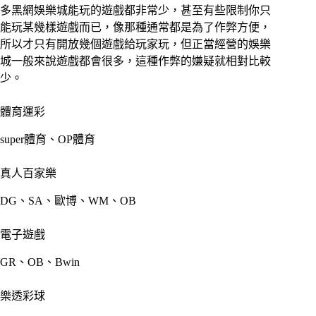
多黑網娛樂城能玩的遊戲都非常少，甚至有些限制你只
能玩某幾樣遊戲而已，像那種通常都是為了作弊方便，
所以才只有開放幾個遊戲給玩家玩，但正當經營的娛樂
城一般來說遊戲都會很多，這種作弊的嫌疑就相對比較
少。
體育運彩
super體育、OP體育
真人百家樂
DG、SA、歐博、WM、OB
電子遊戲
GR、OB、Bwin
樂透彩球