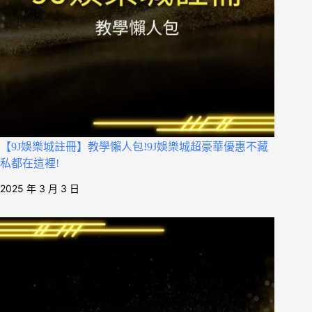
【9J娛樂城註冊】教學懶人包!9J娛樂城超豪華優惠不藏
私都在這裡!
2025 年 3 月 3 日