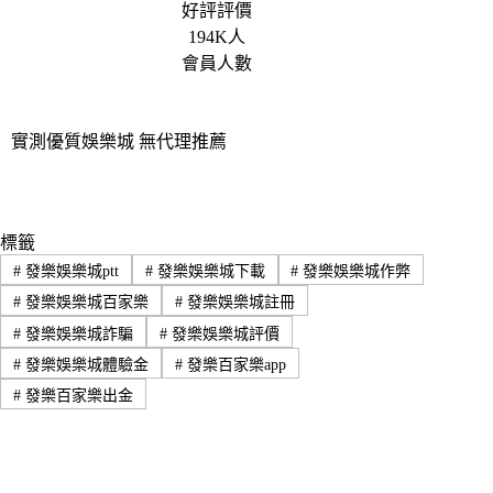
好評評價
194K人
會員人數
實測優質娛樂城 無代理推薦
標籤
#
發樂娛樂城ptt
#
發樂娛樂城下載
#
發樂娛樂城作弊
#
發樂娛樂城百家樂
#
發樂娛樂城註冊
#
發樂娛樂城詐騙
#
發樂娛樂城評價
#
發樂娛樂城體驗金
#
發樂百家樂app
#
發樂百家樂出金