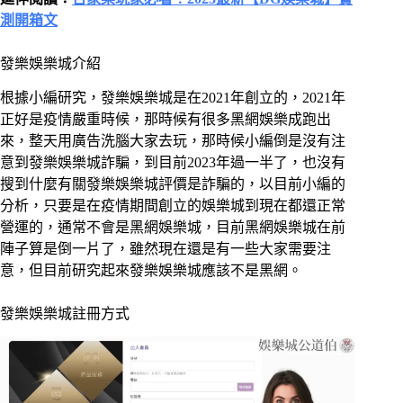
測開箱文
發樂娛樂城介紹
根據小編研究，發樂娛樂城是在2021年創立的，2021年
正好是疫情嚴重時候，那時候有很多黑網娛樂成跑出
來，整天用廣告洗腦大家去玩，那時候小編倒是沒有注
意到發樂娛樂城詐騙，到目前2023年過一半了，也沒有
搜到什麼有關發樂娛樂城評價是詐騙的，以目前小編的
分析，只要是在疫情期間創立的娛樂城到現在都還正常
營運的，通常不會是黑網娛樂城，目前黑網娛樂城在前
陣子算是倒一片了，雖然現在還是有一些大家需要注
意，但目前研究起來發樂娛樂城應該不是黑網。
發樂娛樂城註冊方式