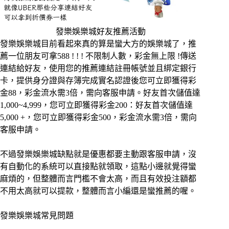
發樂娛樂城好友推薦活動
發樂娛樂城目前看起來真的算是蠻大方的娛樂城了，推
薦一位朋友可拿588 ! ! ! 不限制人數，彩金無上限 !傳送
連結給好友，使用您的推薦連結註冊帳號並且綁定銀行
卡，提供身分證與存簿完成實名認證後您可立即獲得彩
金88，彩金流水需3倍，需向客服申請。好友首次儲值達
1,000~4,999，您可立即獲得彩金200：好友首次儲值達
5,000 +，您可立即獲得彩金500，彩金流水需3倍，需向
客服申請。
不過發樂娛樂城缺點就是優惠都要主動跟客服申請，沒
有自動化的系統可以直接點就領取，這點小邊就覺得蠻
麻煩的，但整體而言門檻不會太高，而且有效投注額都
不用太高就可以提款，整體而言小編還是蠻推薦的喔。
發樂娛樂城常見問題