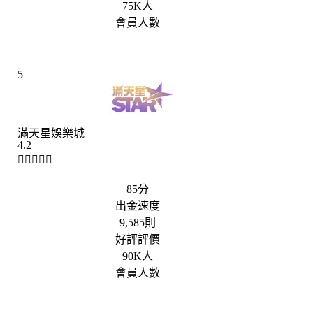
75K人
會員人數
5
滿天星娛樂城
4.2





85分
出金速度
9,585則
好評評價
90K人
會員人數