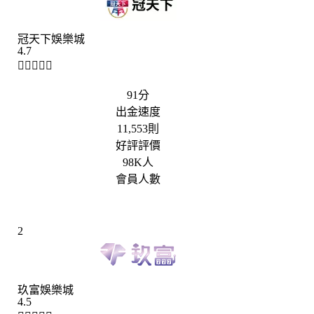
冠天下娛樂城
4.7





91分
出金速度
11,553則
好評評價
98K人
會員人數
2
玖富娛樂城
4.5