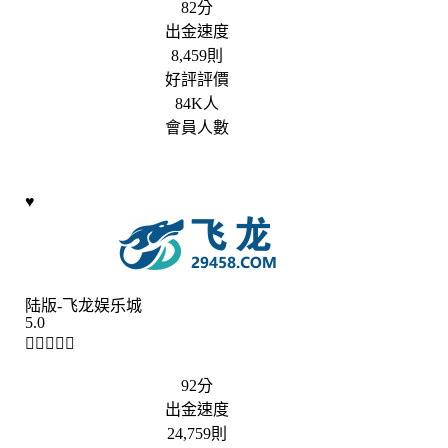
82分
出金速度
8,459則
好評評價
84K人
會員人數
♥
陆版-飞龙娱乐城
5.0





92分
出金速度
24,759則