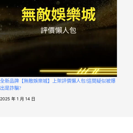
全新品牌【無敵娛樂城】上架評價懶人包!這間疑似被爆
出是詐騙?
2025 年 1 月 14 日