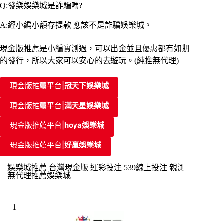
Q:發樂娛樂城是詐騙嗎?
A:經小編小額存提款 應該不是詐騙娛樂城。
現金版推薦是小編實測過，可以出金並且優惠都有如期
的發行，所以大家可以安心的去遊玩。(純推無代理)
現金版推薦平台|
冠天下娛樂城
現金版推薦平台|
滿天星娛樂城
現金版推薦平台|
hoya娛樂城
現金版推薦平台|
好贏娛樂城
娛樂城推薦 台灣現金版 運彩投注 539線上投注 親測
無代理推薦娛樂城
1