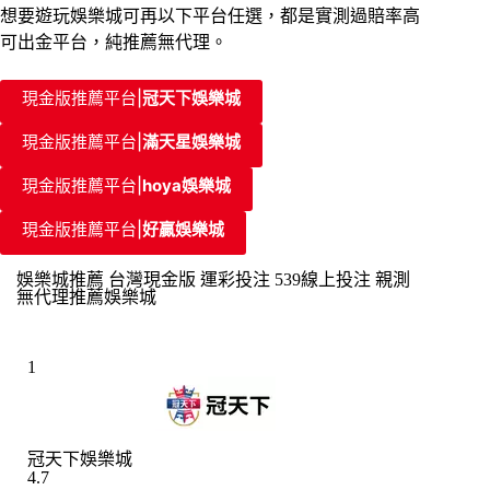
想要遊玩娛樂城可再以下平台任選，都是實測過賠率高
可出金平台，純推薦無代理。
現金版推薦平台|
冠天下娛樂城
現金版推薦平台|
滿天星娛樂城
現金版推薦平台|
hoya娛樂城
現金版推薦平台|
好贏娛樂城
娛樂城推薦 台灣現金版 運彩投注 539線上投注 親測
無代理推薦娛樂城
1
冠天下娛樂城
4.7