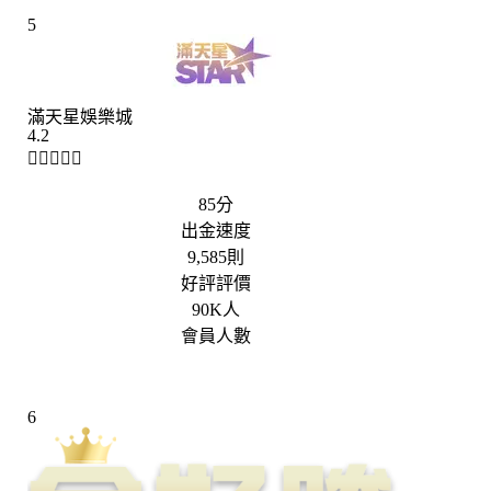
5
滿天星娛樂城
4.2





85分
出金速度
9,585則
好評評價
90K人
會員人數
6