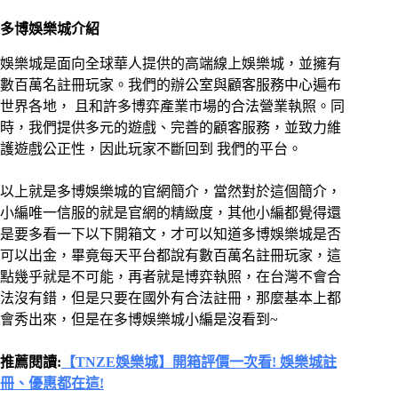
多博娛樂城介紹
娛樂城是面向全球華人提供的高端線上娛樂城，並擁有
數百萬名註冊玩家。我們的辦公室與顧客服務中心遍布
世界各地， 且和許多博弈產業市場的合法營業執照。同
時，我們提供多元的遊戲、完善的顧客服務，並致力維
護遊戲公正性，因此玩家不斷回到 我們的平台。
以上就是多博娛樂城的官網簡介，當然對於這個簡介，
小編唯一信服的就是官網的精緻度，其他小編都覺得還
是要多看一下以下開箱文，才可以知道多博娛樂城是否
可以出金，畢竟每天平台都說有數百萬名註冊玩家，這
點幾乎就是不可能，再者就是博弈執照，在台灣不會合
法沒有錯，但是只要在國外有合法註冊，那麼基本上都
會秀出來，但是在多博娛樂城小編是沒看到~
推薦閱讀:
【TNZE娛樂城】開箱評價一次看! 娛樂城註
冊、優惠都在這!