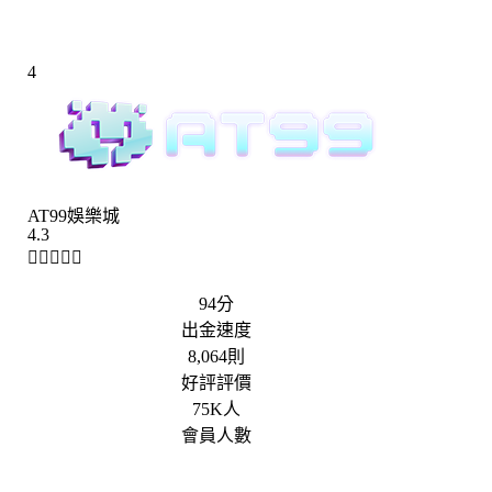
4
AT99娛樂城
4.3





94分
出金速度
8,064則
好評評價
75K人
會員人數