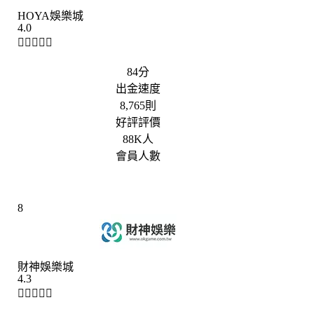
HOYA娛樂城
4.0





84分
出金速度
8,765則
好評評價
88K人
會員人數
8
財神娛樂城
4.3




