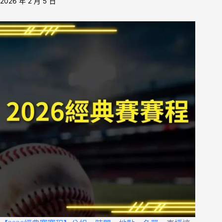
2026 年 2 月 5 日