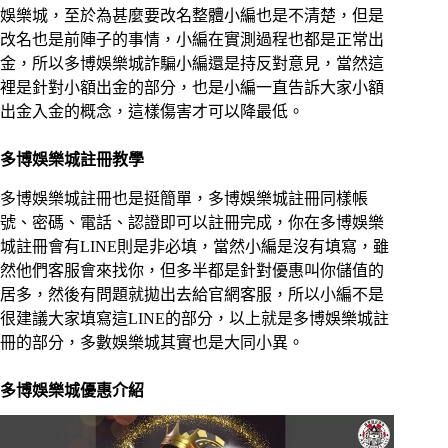
娛樂城，至於為甚麼要改名整體小編也是不清楚，但是
改名也是前陣子的事情，小編在實測過程也都是正常出
金，所以多博娛樂城詐騙小編還是持反對意見，當然這
裡是針對小額出金的部分，也是小編一直告訴大家小額
出金入金的概念，這樣傷害才可以降最低。
多博娛樂城註冊教學
多博娛樂城註冊也是挺簡單，多博娛樂城註冊同樣帳
號、密碼、電話、認證即可以註冊完成，你在多博娛樂
城註冊會有LINE則是非必填，當然小編是沒有填寫，雖
然他們客服會來找你，但多半都是針對優惠叫你儲值的
居多，然後有問題就拋出去給官網客服，所以小編不是
很建議大家填寫這LINE的部分，以上就是多博娛樂城註
冊的部分，多數娛樂城其實也是大同小異。
多博娛樂城優惠介紹