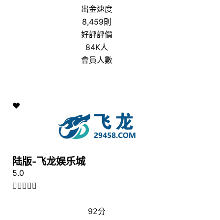
出金速度
8,459則
好評評價
84K人
會員人數
♥
陆版-飞龙娱乐城
5.0





92分