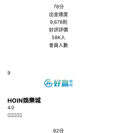
78分
出金速度
9,678則
好評評價
58K人
會員人數
9
HOIN娛樂城
4.0





82分