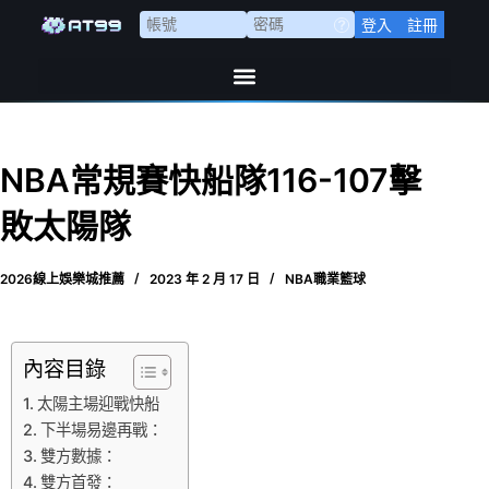
登入
註冊
NBA常規賽快船隊116-107擊
敗太陽隊
2026線上娛樂城推薦
2023 年 2 月 17 日
NBA職業籃球
內容目錄
太陽主場迎戰快船
下半場易邊再戰：
雙方數據：
雙方首發：