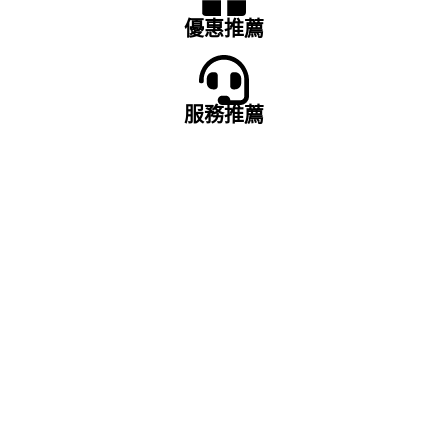
優惠推薦
服務推薦
娛樂城推薦
AT99 娛樂城