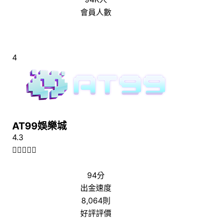
會員人數
4
AT99娛樂城
4.3





94分
出金速度
8,064則
好評評價