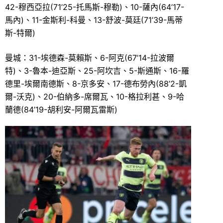
42-穆西亞拉(71’25-托馬斯-穆勒)、10-薩內(64’17-
馬內)、11-金斯利-科曼、13-舒波-莫廷(71’39-馬蒂
斯-特爾)
曼城：31-埃德森-莫賴斯、6-阿克(67’14-拉波爾
特)、3-魯本-迪亞斯、25-阿坎吉、5-斯通斯、16-羅
德里-埃爾南德斯、8-京多安、17-德布勞內(88’2-凱
爾-沃克)、20-伯納多-席爾瓦、10-格拉利甚、9-哈
蘭德(84’19-胡利安-阿爾瓦雷斯)