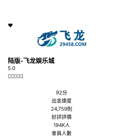
♥
陆版-飞龙娱乐城
5.0





92分
出金速度
24,759則
好評評價
194K人
會員人數