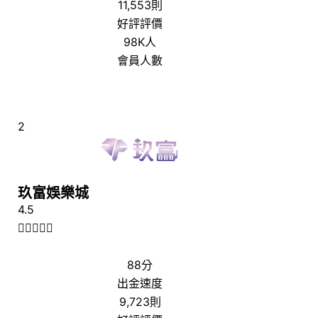
11,553則
好評評價
98K人
會員人數
2
玖富娛樂城
4.5





88分
出金速度
9,723則