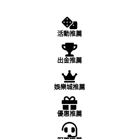
活動推薦
出金推薦
娛樂城推薦
優惠推薦