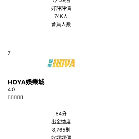
7,459則
好評評價
74K人
會員人數
7
HOYA娛樂城
4.0





84分
出金速度
8,765則
好評評價