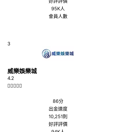
好評評價
95K人
會員人數
3
威樂娛樂城
4.2





86分
出金速度
10,251則
好評評價
94K人