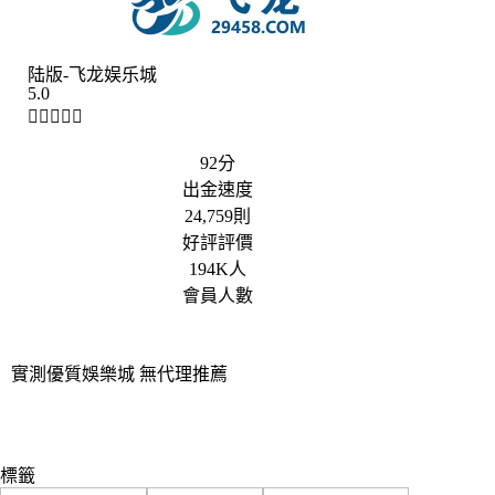
陆版-飞龙娱乐城
5.0





92分
出金速度
24,759則
好評評價
194K人
會員人數
實測優質娛樂城 無代理推薦
標籤