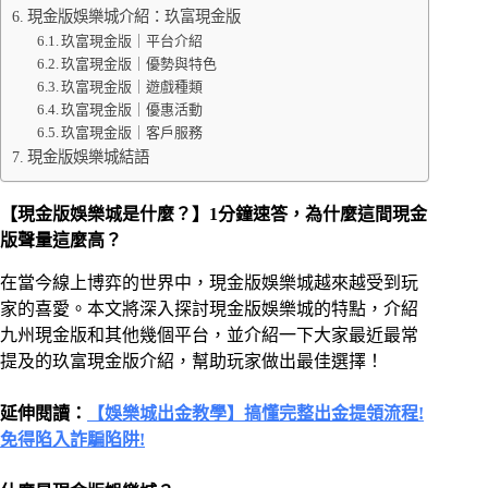
現金版娛樂城介紹：玖富現金版
玖富現金版｜平台介紹
玖富現金版｜優勢與特色
玖富現金版｜遊戲種類
玖富現金版｜優惠活動
玖富現金版｜客戶服務
現金版娛樂城結語
【現金版娛樂城是什麼？】1分鐘速答，為什麼這間現金
版聲量這麼高？
在當今線上博弈的世界中，現金版娛樂城越來越受到玩
家的喜愛。本文將深入探討現金版娛樂城的特點，介紹
九州現金版和其他幾個平台，並介紹一下大家最近最常
提及的玖富現金版介紹，幫助玩家做出最佳選擇！
延伸閱讀：
【娛樂城出金教學】搞懂完整出金提領流程!
免得陷入詐騙陷阱!