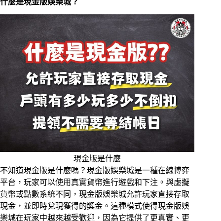
什麼是現金版娛樂城？
現金版是什麼
不知道現金版是什麼嗎？現金版娛樂城是一種在線博弈
平台，玩家可以使用真實貨幣進行遊戲和下注。與虛擬
貨幣或點數系統不同，現金版娛樂城允許玩家直接存取
現金，並即時兌現獲得的獎金。這種模式使得現金版娛
樂城在玩家中越來越受歡迎，因為它提供了更真實、更