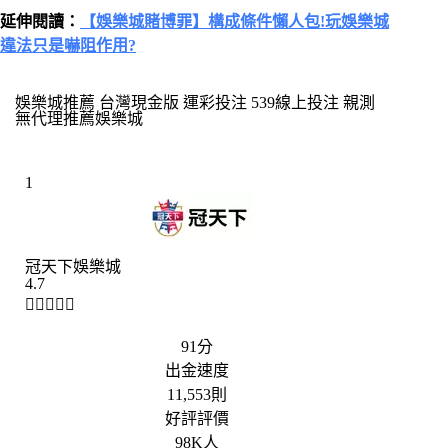
延伸閱讀：
【娛樂城賭博罪】構成條件懶人包!玩娛樂城
違法只是嚇阻作用?
娛樂城推薦 台灣現金版 運彩投注 539線上投注 親測
無代理推薦娛樂城
1
冠天下娛樂城
4.7





91分
出金速度
11,553則
好評評價
98K人