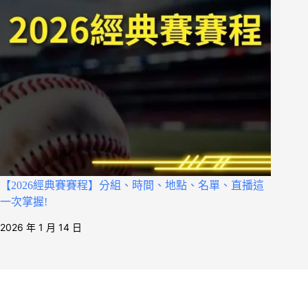
【2026經典賽賽程】分組、時間、地點、名單、直播這
一次掌握!
2026 年 1 月 14 日