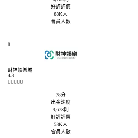
好評評價
88K人
會員人數
8
財神娛樂城
4.3





78分
出金速度
9,678則
好評評價
58K人
會員人數