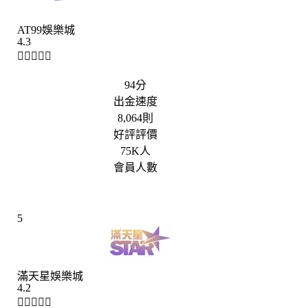
AT99娛樂城
4.3





94分
出金速度
8,064則
好評評價
75K人
會員人數
5
滿天星娛樂城
4.2




