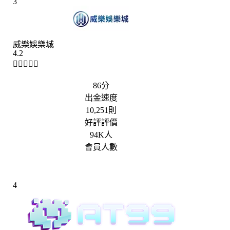
3
威樂娛樂城
4.2





86分
出金速度
10,251則
好評評價
94K人
會員人數
4