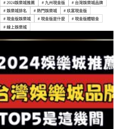
#
2024娛樂城推薦
#
九州現金版
#
台灣娛樂城品牌
#
娛樂城排名
#
熱門娛樂城
#
玖富現金版
#
現金版娛樂城
#
現金版是什麼
#
現金版體驗金
#
線上娛樂城