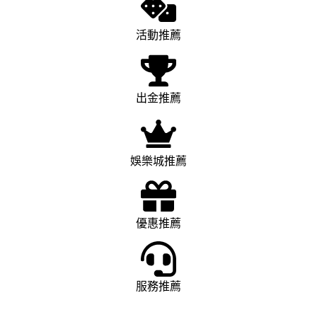
活動推薦
出金推薦
娛樂城推薦
優惠推薦
服務推薦