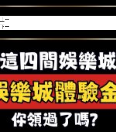
上一
下一