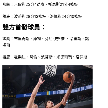
籃網：米爾斯23分4助攻，托馬斯21分4籃板
雄鹿：波蒂斯28分13籃板，洛佩斯24分10籃板
雙方首發球員：
籃網：布里奇斯、庫裡、芬尼-史密斯、哈里斯、諾
埃爾
雄鹿：霍樂迪、阿倫、波蒂斯、米德爾頓、洛佩斯