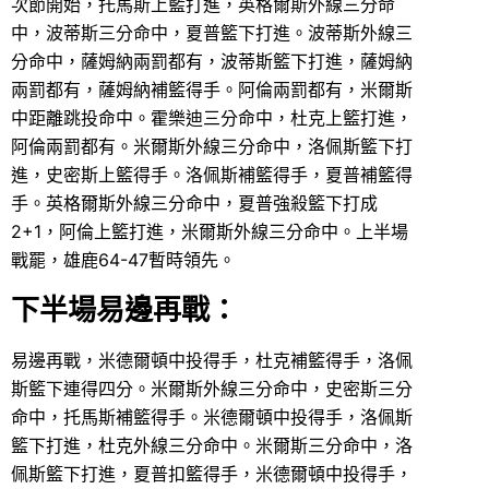
次節開始，托馬斯上籃打進，英格爾斯外線三分命
中，波蒂斯三分命中，夏普籃下打進。波蒂斯外線三
分命中，薩姆納兩罰都有，波蒂斯籃下打進，薩姆納
兩罰都有，薩姆納補籃得手。阿倫兩罰都有，米爾斯
中距離跳投命中。霍樂迪三分命中，杜克上籃打進，
阿倫兩罰都有。米爾斯外線三分命中，洛佩斯籃下打
進，史密斯上籃得手。洛佩斯補籃得手，夏普補籃得
手。英格爾斯外線三分命中，夏普強殺籃下打成
2+1，阿倫上籃打進，米爾斯外線三分命中。上半場
戰罷，雄鹿64-47暫時領先。
下半場易邊再戰：
易邊再戰，米德爾頓中投得手，杜克補籃得手，洛佩
斯籃下連得四分。米爾斯外線三分命中，史密斯三分
命中，托馬斯補籃得手。米德爾頓中投得手，洛佩斯
籃下打進，杜克外線三分命中。米爾斯三分命中，洛
佩斯籃下打進，夏普扣籃得手，米德爾頓中投得手，