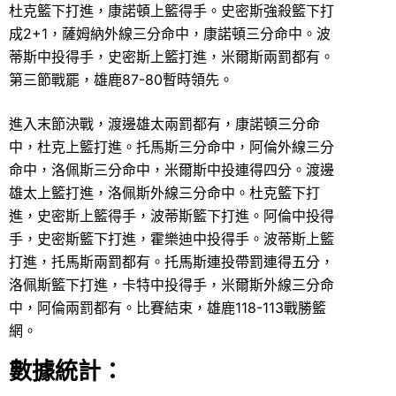
杜克籃下打進，康諾頓上籃得手。史密斯強殺籃下打
成2+1，薩姆納外線三分命中，康諾頓三分命中。波
蒂斯中投得手，史密斯上籃打進，米爾斯兩罰都有。
第三節戰罷，雄鹿87-80暫時領先。
進入末節決戰，渡邊雄太兩罰都有，康諾頓三分命
中，杜克上籃打進。托馬斯三分命中，阿倫外線三分
命中，洛佩斯三分命中，米爾斯中投連得四分。渡邊
雄太上籃打進，洛佩斯外線三分命中。杜克籃下打
進，史密斯上籃得手，波蒂斯籃下打進。阿倫中投得
手，史密斯籃下打進，霍樂迪中投得手。波蒂斯上籃
打進，托馬斯兩罰都有。托馬斯連投帶罰連得五分，
洛佩斯籃下打進，卡特中投得手，米爾斯外線三分命
中，阿倫兩罰都有。比賽結束，雄鹿118-113戰勝籃
網。
數據統計：