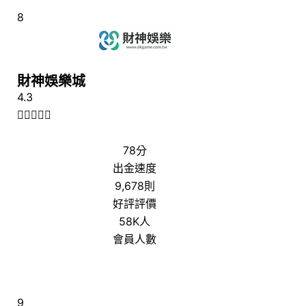
8
財神娛樂城
4.3





78分
出金速度
9,678則
好評評價
58K人
會員人數
9