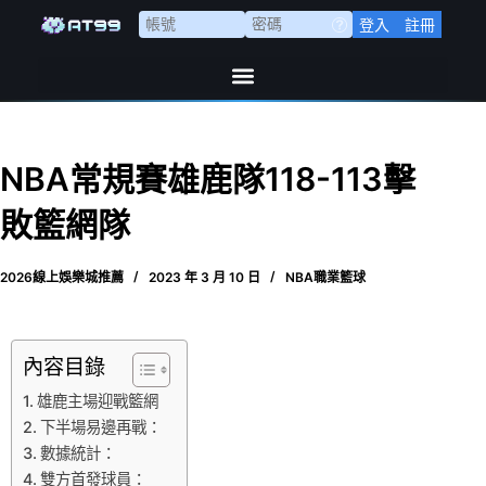
登入
註冊
NBA常規賽雄鹿隊118-113擊
敗籃網隊
2026線上娛樂城推薦
2023 年 3 月 10 日
NBA職業籃球
內容目錄
雄鹿主場迎戰籃網
下半場易邊再戰：
數據統計：
雙方首發球員：