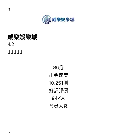
3
威樂娛樂城
4.2





86分
出金速度
10,251則
好評評價
94K人
會員人數