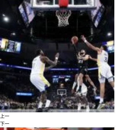
上一
下一