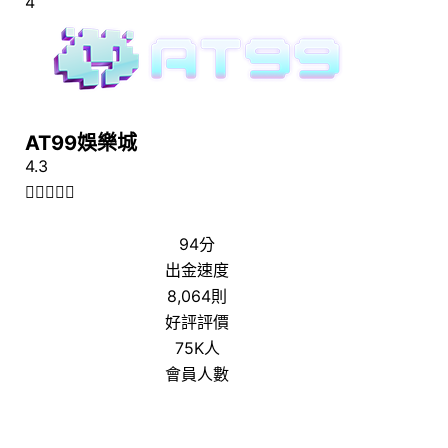
4
AT99娛樂城
4.3





94分
出金速度
8,064則
好評評價
75K人
會員人數