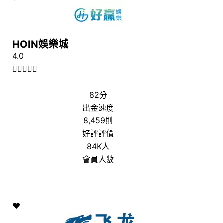
HOIN娛樂城
4.0





82分
出金速度
8,459則
好評評價
84K人
會員人數
♥