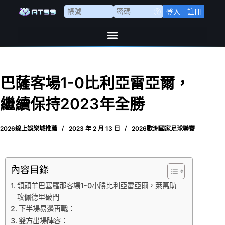
登入
註冊
巴薩客場1-0比利亞雷亞爾，
繼續保持2023年全勝
2026線上娛樂城推薦
2023 年 2 月 13 日
2026歐洲國家足球聯賽
內容目錄
領頭羊巴塞羅那客場1-0小勝比利亞雷亞爾，萊萬助
攻佩德里破門
下半場易邊再戰：
雙方出場陣容：