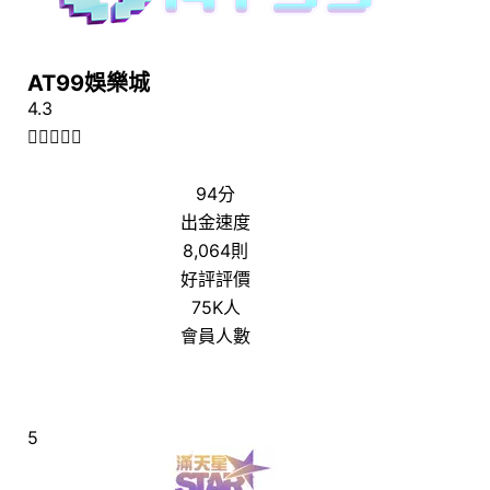
AT99娛樂城
4.3





94分
出金速度
8,064則
好評評價
75K人
會員人數
5