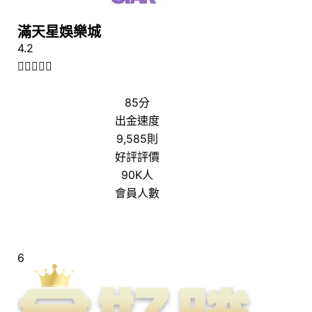
滿天星娛樂城
4.2





85分
出金速度
9,585則
好評評價
90K人
會員人數
6