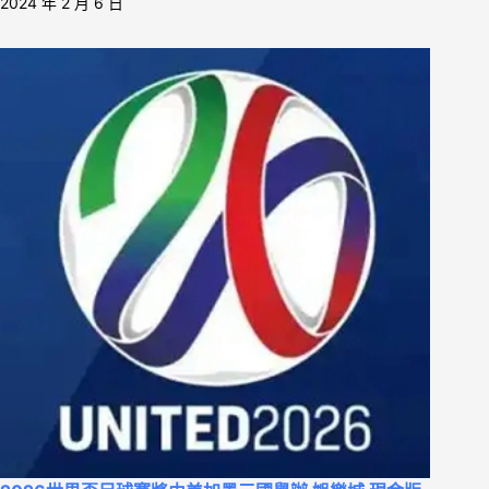
2024 年 2 月 6 日