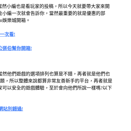
城，當然小編也是看玩家的投稿，所以今天就要帶大家來開
出金小編一次就會告訴你，當然最重要的就是優惠的部
n娛樂城開箱。
一次看!
公道伯幫你開箱!
，當然他們遊戲的選項排列也算是不錯，再者就是他們也
題，所以整體來說都算非常友善新手的平台，再者就是
玩家可以安全的遊戲體驗，至於會向他們所說一樣嗎?以下
網站別錯過!