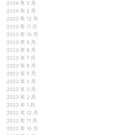
2024 年 3 月
2024 年 2 月
2023 年 12 月
2023 年 11 月
2023 年 10 月
2023 年 9 月
2023 年 8 月
2023 年 7 月
2023 年 6 月
2023 年 5 月
2023 年 4 月
2023 年 3 月
2023 年 2 月
2023 年 1 月
2022 年 12 月
2022 年 11 月
2022 年 10 月