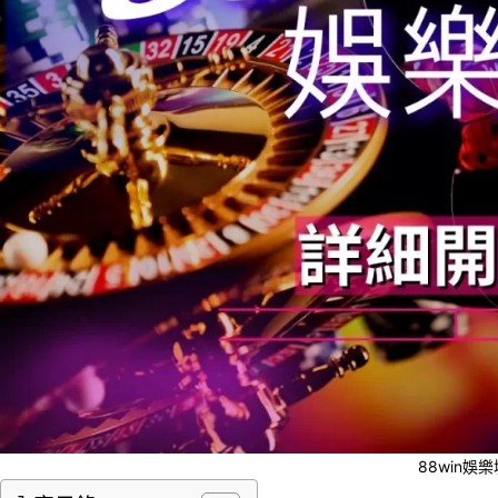
88win娛