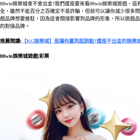
88win娛樂城會不會出金?我們還是要來看88win娛樂城遊戲
全，雖然不能百分之百確定不是詐騙，但就可以讓你減少很多問
戲品牌想要進駐，因為這會間接影響到品牌的形象，所以遊戲品
的對接品牌。
推薦閱讀:
【KG娛樂城】是讓你贏到起跑點?還是不出金的娛樂
88win娛樂城遊戲|彩票