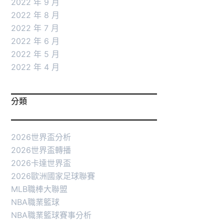
2022 年 9 月
2022 年 8 月
2022 年 7 月
2022 年 6 月
2022 年 5 月
2022 年 4 月
分類
2026世界盃分析
2026世界盃轉播
2026卡達世界盃
2026歐洲國家足球聯賽
MLB職棒大聯盟
NBA職業籃球
NBA職業籃球賽事分析