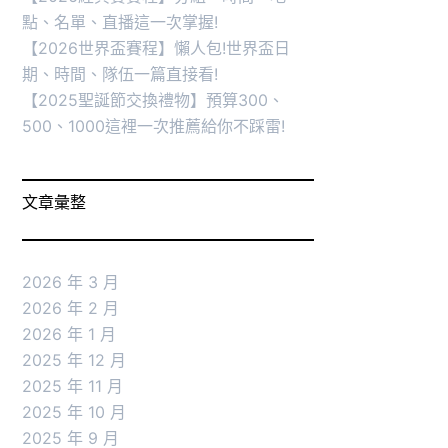
點、名單、直播這一次掌握!
【2026世界盃賽程】懶人包!世界盃日
期、時間、隊伍一篇直接看!
【2025聖誕節交換禮物】預算300、
500、1000這裡一次推薦給你不踩雷!
文章彙整
2026 年 3 月
2026 年 2 月
2026 年 1 月
2025 年 12 月
2025 年 11 月
2025 年 10 月
2025 年 9 月