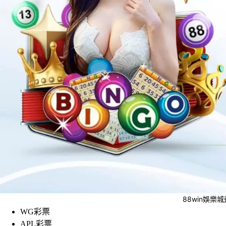
88win娛樂
WG彩票
APL彩票