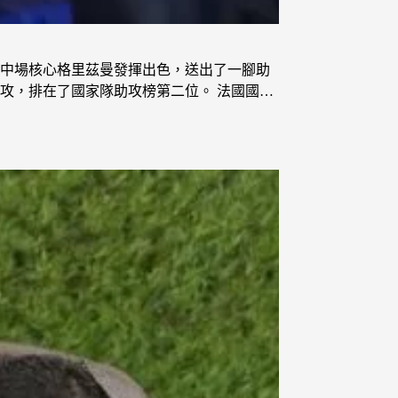
隊中場核心格里茲曼發揮出色，送出了一腳助
攻，排在了國家隊助攻榜第二位。 法國國…