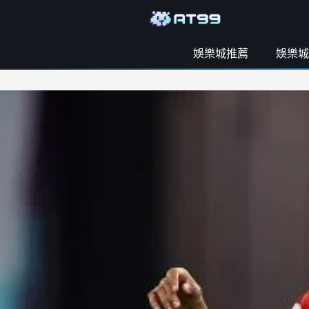
娛樂城推薦
娛樂城