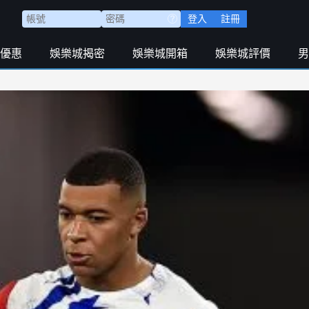
登入
註冊
優惠
娛樂城揭密
娛樂城開箱
娛樂城評價
男