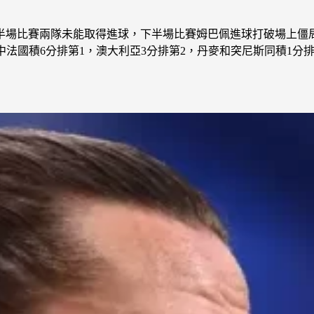
上半場比賽兩隊未能取得進球，下半場比賽姆巴佩進球打破場上僵
中法國積6分排第1，澳大利亞3分排第2，丹麥和突尼斯同積1分