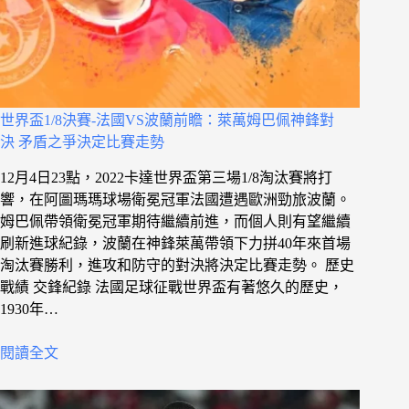
世界盃1/8決賽-法國VS波蘭前瞻：萊萬姆巴佩神鋒對
決 矛盾之爭決定比賽走勢
12月4日23點，2022卡達世界盃第三場1/8淘汰賽將打
響，在阿圖瑪瑪球場衛冕冠軍法國遭遇歐洲勁旅波蘭。
姆巴佩帶領衛冕冠軍期待繼續前進，而個人則有望繼續
刷新進球紀錄，波蘭在神鋒萊萬帶領下力拼40年來首場
淘汰賽勝利，進攻和防守的對決將決定比賽走勢。 歷史
戰績 交鋒紀錄 法國足球征戰世界盃有著悠久的歷史，
1930年…
閱讀全文