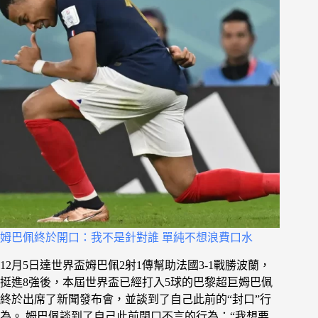
姆巴佩終於開口：我不是針對誰 單純不想浪費口水
12月5日達世界盃姆巴佩2射1傳幫助法國3-1戰勝波蘭，
挺進8強後，本屆世界盃已經打入5球的巴黎超巨姆巴佩
終於出席了新聞發布會，並談到了自己此前的“封口”行
為。 姆巴佩談到了自己此前閉口不言的行為：“我想要