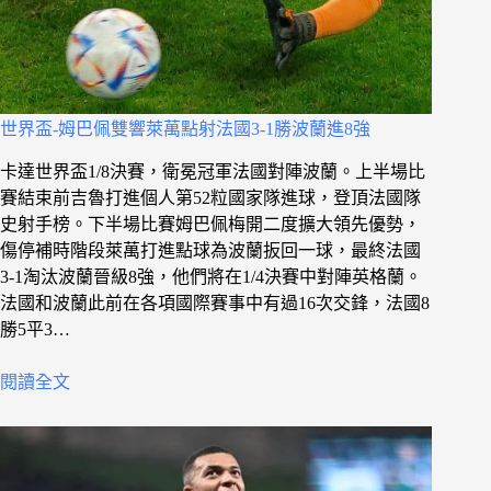
世界盃-姆巴佩雙響萊萬點射法國3-1勝波蘭進8強
卡達世界盃1/8決賽，衛冕冠軍法國對陣波蘭。上半場比
賽結束前吉魯打進個人第52粒國家隊進球，登頂法國隊
史射手榜。下半場比賽姆巴佩梅開二度擴大領先優勢，
傷停補時階段萊萬打進點球為波蘭扳回一球，最終法國
3-1淘汰波蘭晉級8強，他們將在1/4決賽中對陣英格蘭。
法國和波蘭此前在各項國際賽事中有過16次交鋒，法國8
勝5平3…
閱讀全文