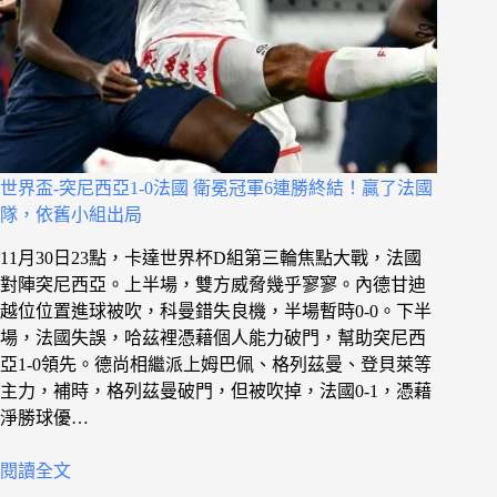
世界盃-突尼西亞1-0法國 衛冕冠軍6連勝終結！贏了法國
隊，依舊小組出局
11月30日23點，卡達世界杯D組第三輪焦點大戰，法國
對陣突尼西亞。上半場，雙方威脅幾乎寥寥。內德甘迪
越位位置進球被吹，科曼錯失良機，半場暫時0-0。下半
場，法國失誤，哈茲裡憑藉個人能力破門，幫助突尼西
亞1-0領先。德尚相繼派上姆巴佩、格列茲曼、登貝萊等
主力，補時，格列茲曼破門，但被吹掉，法國0-1，憑藉
淨勝球優…
閱讀全文