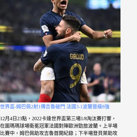
世界盃-姆巴佩2射1傳吉魯破門 法國3-1波蘭晉級8強
12月4日23點，2022卡達世界盃第三場1/8淘汰賽打響，
在圖瑪瑪球場衛冕冠軍法國對陣歐洲勁旅波蘭。上半場
比賽中，姆巴佩助攻吉魯首開紀錄；下半場登貝萊助攻