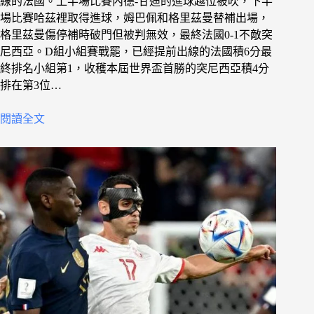
線的法國。上半場比賽內德-甘迪的進球越位被吹，下半
場比賽哈茲裡取得進球，姆巴佩和格里茲曼替補出場，
格里茲曼傷停補時破門但被判無效，最終法國0-1不敵突
尼西亞。D組小組賽戰罷，已經提前出線的法國積6分最
終排名小組第1，收穫本屆世界盃首勝的突尼西亞積4分
排在第3位…
閱讀全文