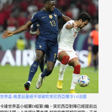
世界盃-格里茲曼絕平球被吹突尼西亞爆冷1-0法國
卡達世界盃小組賽D組第3輪，突尼西亞對陣已經提前出