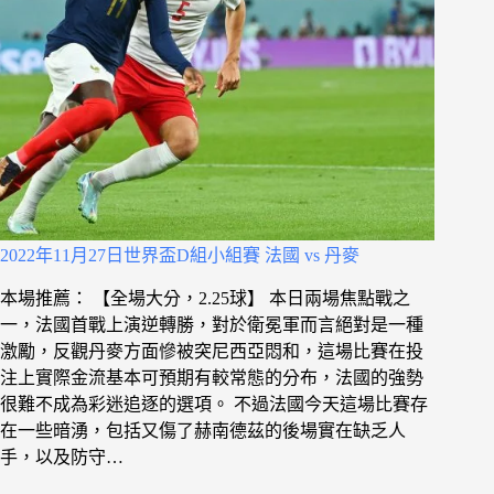
2022年11月27日世界盃D組小組賽 法國 vs 丹麥
本場推薦： 【全場大分，2.25球】 本日兩場焦點戰之
一，法國首戰上演逆轉勝，對於衛冕軍而言絕對是一種
激勵，反觀丹麥方面慘被突尼西亞悶和，這場比賽在投
注上實際金流基本可預期有較常態的分布，法國的強勢
很難不成為彩迷追逐的選項。 不過法國今天這場比賽存
在一些暗湧，包括又傷了赫南德茲的後場實在缺乏人
手，以及防守…