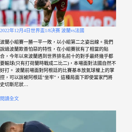
2022年12月4日世界盃1/8决赛 波蘭vs法國
波蘭小組賽一勝一平一敗，以小組第二之姿出線。我們
說過波蘭欺善怕惡的特性，在小組賽就有了相當的貼
合，今年以來波蘭遇到世界排名前十的對手最終幾乎都
要輸球(只有打荷蘭時戰成二比二)，本場面對法國自然不
好打。 波蘭前場面對阿根廷的比賽基本放氣球權上的掌
控，可以說被阿根廷”坐牢”，這種局面下即使當家門將
史切斯尼狀…
閱讀全文