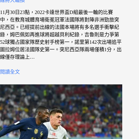
線將大輪換
11月30日23點，2022卡達世界盃D組最後一輪的比賽
中，在教育城體育場衛冕冠軍法國隊將對陣非洲勁旅突
尼西亞。已經提前出線的法國本場將有多名選手衝擊紀
錄，姆巴佩如再進球將超越貝利紀錄，吉魯則是力爭第
52球獨占國家隊歷史射手榜第一，諾里第142次出場追平
圖拉姆位居法國隊史第一。突尼西亞隊兩場僅積1分，出
線僅存理論上…
閱讀全文