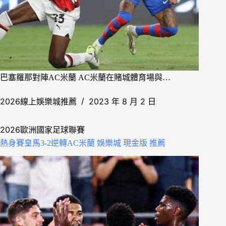
巴塞羅那對陣AC米蘭 AC米蘭在賭城體育場與…
2026線上娛樂城推薦
2023 年 8 月 2 日
2026歐洲國家足球聯賽
熱身賽皇馬3-2逆轉AC米蘭 娛樂城 現金版 推薦