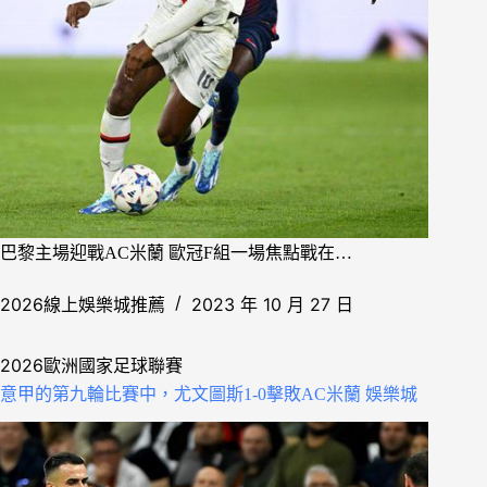
巴黎主場迎戰AC米蘭 歐冠F組一場焦點戰在…
2026線上娛樂城推薦
2023 年 10 月 27 日
2026歐洲國家足球聯賽
意甲的第九輪比賽中，尤文圖斯1-0擊敗AC米蘭 娛樂城