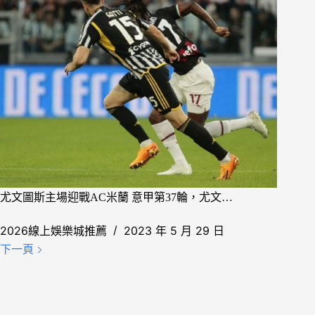
尤文圖斯主場迎戰AC米蘭 意甲第37輪，尤文…
2026線上娛樂城推薦
2023 年 5 月 29 日
下一頁