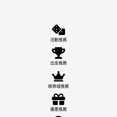
活動推薦
出金推薦
娛樂城推薦
優惠推薦