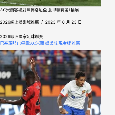
AC米蘭客場對陣博洛尼亞 意甲聯賽第1輪展…
2026線上娛樂城推薦
2023 年 8 月 23 日
2026歐洲國家足球聯賽
巴塞羅那1-0擊敗AC米蘭 娛樂城 現金版 推薦