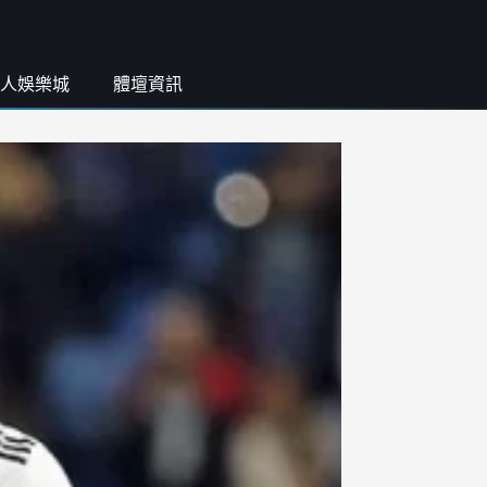
人娛樂城
體壇資訊