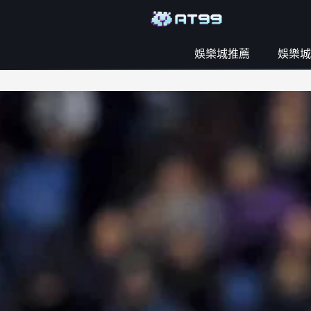
娛樂城推薦
娛樂城