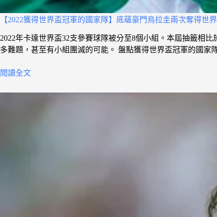
【2022獲得世界盃冠軍的國家隊】底蘊豪門烏拉圭兩次奪得世
2022年卡達世界盃32支參賽球隊被分至8個小組。本屆抽籤
多難題，甚至有小組團滅的可能。 盤點獲得世界盃冠軍的國家隊
閱讀全文