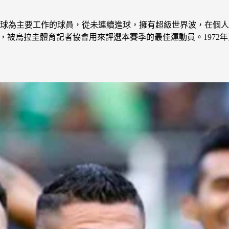
為主要工作的球員，從未連續進球，擁有超級世界波，在個人獎項方
ua獎，被烏拉圭體育記者協會用來評選本賽季的最佳運動員。197