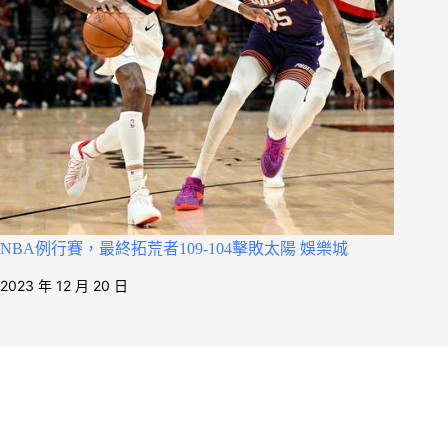
NBA例行賽，最終拓荒者109-104擊敗太陽 娛樂城
2023 年 12 月 20 日