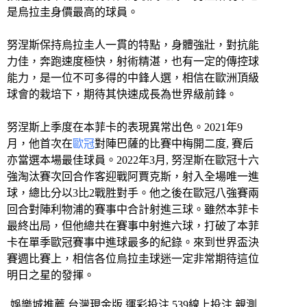
是烏拉圭身價最高的球員。
努涅斯保持烏拉圭人一貫的特點，身體強壯，對抗能
力佳，奔跑速度極快，射術精湛，也有一定的傳控球
能力，是一位不可多得的中鋒人選，相信在歐洲頂級
球會的栽培下，期待其快速成長為世界級前鋒。
努涅斯上季度在本菲卡的表現異常出色。2021年9
月，他首次在
歐冠
對陣巴薩的比賽中梅開二度, 賽后
亦當選本場最佳球員。2022年3月, 努涅斯在歐冠十六
強淘汰賽次回合作客迎戰阿賈克斯，射入全場唯一進
球，總比分以3比2戰胜對手。他之後在歐冠八強賽兩
回合對陣利物浦的賽事中合計射進三球。雖然本菲卡
最終出局，但他總共在賽事中射進六球，打破了本菲
卡在單季歐冠賽事中進球最多的紀錄。來到世界盃決
賽週比賽上，相信各位烏拉圭球迷一定非常期待這位
明日之星的發揮。
娛樂城推薦 台灣現金版 運彩投注 539線上投注 親測