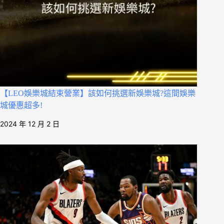
【LEO娛樂城結束營業】該如何挑選新娛樂城?這間娛樂
城優惠超多!
2024 年 12 月 2 日