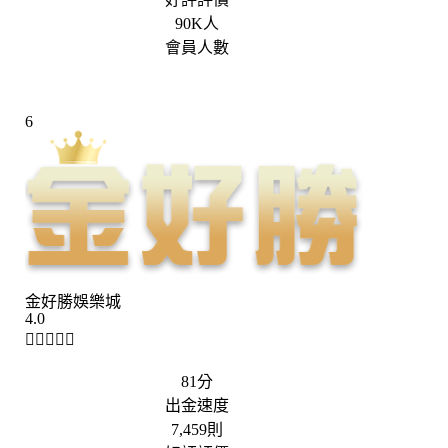
90K人
會員人數
6
金好勝娛樂城
4.0





81分
出金速度
7,459則