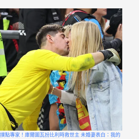
撲點專家！庫爾圖瓦扮比利時救世主 未婚妻表白：我的