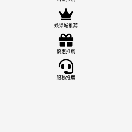
娛樂城推薦
優惠推薦
服務推薦
娛樂城推薦