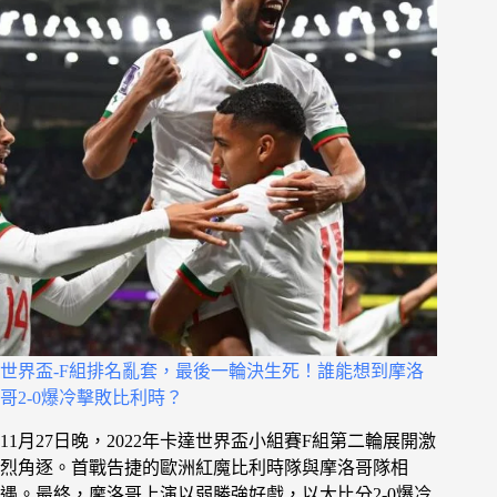
世界盃-F組排名亂套，最後一輪決生死！誰能想到摩洛
哥2-0爆冷擊敗比利時？
11月27日晚，2022年卡達世界盃小組賽F組第二輪展開激
烈角逐。首戰告捷的歐洲紅魔比利時隊與摩洛哥隊相
遇。最終，摩洛哥上演以弱勝強好戲，以大比分2-0爆冷