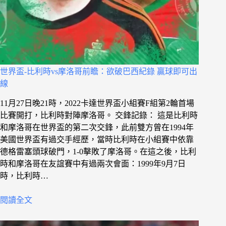
世界盃-比利時vs摩洛哥前瞻：欲破巴西紀錄 贏球即可出
線
11月27日晚21時，2022卡達世界盃小組賽F組第2輪首場
比賽開打，比利時對陣摩洛哥。 交鋒記錄： 這是比利時
和摩洛哥在世界盃的第二次交鋒，此前雙方曾在1994年
美國世界盃有過交手經歷，當時比利時在小組賽中依靠
德格雷塞頭球破門，1-0擊敗了摩洛哥。在這之後，比利
時和摩洛哥在友誼賽中有過兩次會面：1999年9月7日
時，比利時…
閱讀全文