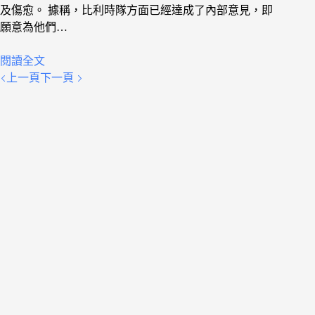
及傷愈。 據稱，比利時隊方面已經達成了內部意見，即
願意為他們…
閱讀全文
上一頁
下一頁