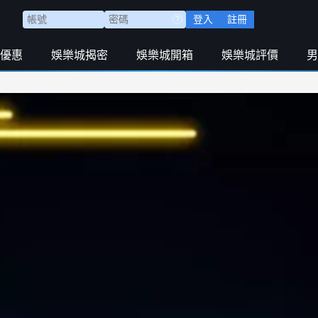
登入
註冊
優惠
娛樂城揭密
娛樂城開箱
娛樂城評價
男