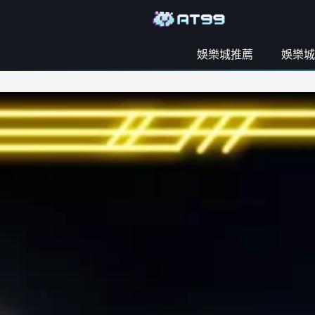
娛樂城推薦
娛樂城