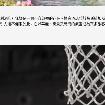
el（永利酒店）無疑是一個不容忽視的存在。這家酒店位於拉斯維
引力遠不僅限於此，它以華麗、高貴又時尚的氛圍成為眾多旅客