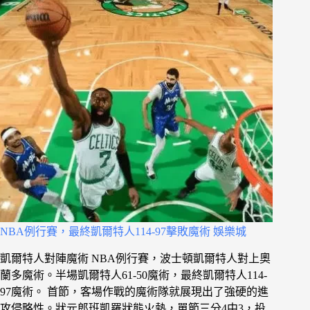
NBA例行賽，最終凱爾特人114-97擊敗魔術 娛樂城
凱爾特人對陣魔術 NBA例行賽，波士頓凱爾特人對上奧
蘭多魔術。半場凱爾特人61-50魔術，最終凱爾特人114-
97魔術。 首節，客場作戰的魔術隊就展現出了強硬的進
攻侵略性。狀元郎班凱羅狀態火熱，單節三分4中3，投