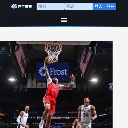
登入
註冊