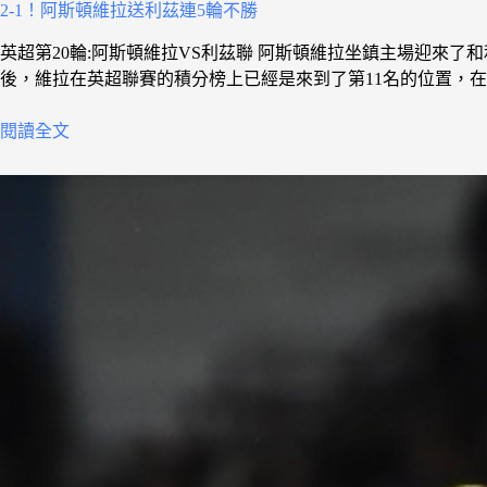
2-1！阿斯頓維拉送利茲連5輪不勝
英超第20輪:阿斯頓維拉VS利茲聯 阿斯頓維拉坐鎮主場迎來
後，維拉在英超聯賽的積分榜上已經是來到了第11名的位置，
閱讀全文