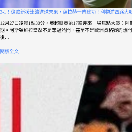
3-1！億歐新援連續進球未果，薩拉赫一傳建功！利物浦四路大
12月27日凌晨1點30分，英超聯賽第17輪迎來一場焦點大戰：
期。阿斯頓維拉當然不是奪冠熱門，甚至不是歐洲資格賽的熱門，
後…
閱讀全文