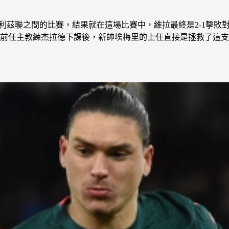
了和利茲聯之間的比賽，結果就在這場比賽中，維拉最終是2-1擊
在前任主教練杰拉德下課後，新帥埃梅里的上任直接是拯救了這支