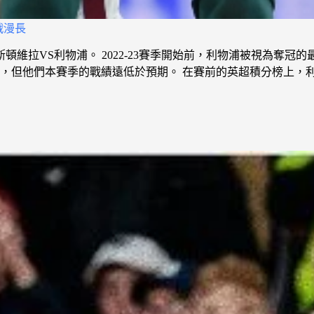
戰漫長
阿斯頓維拉VS利物浦。 2022-23賽季開始前，利物浦被視為奪
但他們本賽季的戰績遠低於預期。 在賽前的英超積分榜上，利物浦