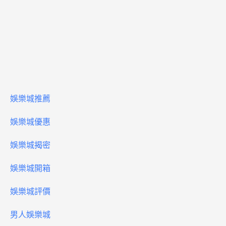
娛樂城推薦
娛樂城優惠
娛樂城揭密
娛樂城開箱
娛樂城評價
男人娛樂城