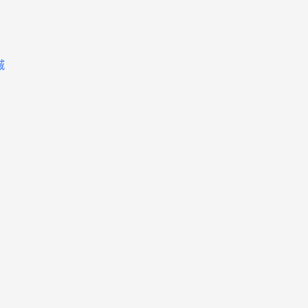
城
富娛樂城