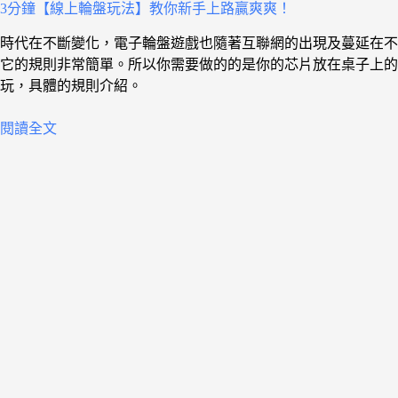
3分鐘【線上輪盤玩法】教你新手上路贏爽爽！
時代在不斷變化，電子輪盤遊戲也隨著互聯網的出現及蔓延在不
它的規則非常簡單。所以你需要做的的是你的芯片放在桌子上的
玩，具體的規則介紹。
閱讀全文