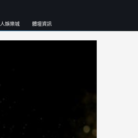
人娛樂城
體壇資訊