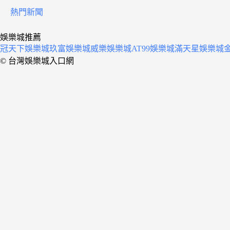
熱門新聞
娛樂城推薦
冠天下娛樂城
玖富娛樂城
威樂娛樂城
AT99娛樂城
滿天星娛樂城
© 台灣娛樂城入口網
娛樂城推薦
AT99 娛樂城