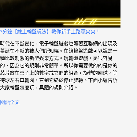
3分鐘【線上輪盤玩法】教你新手上路贏爽爽！
時代在不斷變化，電子輪盤遊戲也隨著互聯網的出現及
蔓延在不斷的被人們所知曉。在線輪盤遊戲可以說是一
種比較刺激的新型娛樂方式。玩輪盤遊戲，是很容易
的，因為它的規則非常簡單。所以你需要做的的是你的
芯片放在桌子上的數字戒它們的組合，旋轉的囿球，等
待球左右車輪圀，直到它終於停止旋轉。下面小編告訴
大家輪盤怎麼玩，具體的規則介紹。
閱讀全文