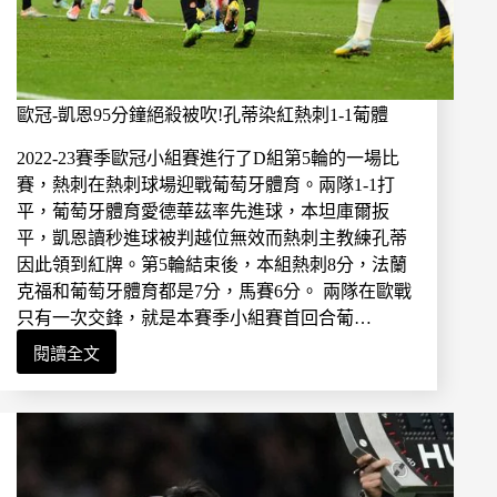
歐冠-凱恩95分鐘絕殺被吹!孔蒂染紅熱刺1-1葡體
2022-23賽季歐冠小組賽進行了D組第5輪的一場比
賽，熱刺在熱刺球場迎戰葡萄牙體育。兩隊1-1打
平，葡萄牙體育愛德華茲率先進球，本坦庫爾扳
平，凱恩讀秒進球被判越位無效而熱刺主教練孔蒂
因此領到紅牌。第5輪結束後，本組熱刺8分，法蘭
克福和葡萄牙體育都是7分，馬賽6分。 兩隊在歐戰
只有一次交鋒，就是本賽季小組賽首回合葡…
閱讀全文