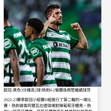
歐冠-黑色3分鐘丟2球!熱刺0-2葡體孫興慜繼續球荒
2022-23賽季歐冠小組賽D組進行了第二輪的一場比
賽，熱刺做客阿爾瓦拉德球場對陣葡萄牙體育。熱