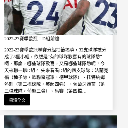
2022-23賽季歐冠：D組前瞻
2022-23賽季歐冠聯賽分組抽籤揭曉，32支球隊被分
成了8個小組，依然是“有的球隊歡喜有的球隊愁”
啊，那麼，哪些球隊歡喜，又是哪些球隊愁呢？今
天來聊一聊D組。 先來看看D組的四支球隊：法蘭克
福（種子隊，歐聯盃冠軍，德甲球隊）、托特納姆
熱刺（第二檔球隊，英超四強）、葡萄牙體育（第
三檔球隊，葡超三強）、馬賽（第四檔…
閱讀全文