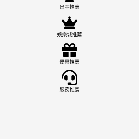
出金推薦
娛樂城推薦
優惠推薦
服務推薦
娛樂城推薦