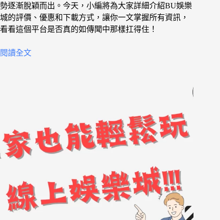
勢逐漸脫穎而出。今天，小編將為大家詳細介紹BU娛樂
城的評價、優惠和下載方式，讓你一文掌握所有資訊，
看看這個平台是否真的如傳聞中那樣扛得住！
閱讀全文