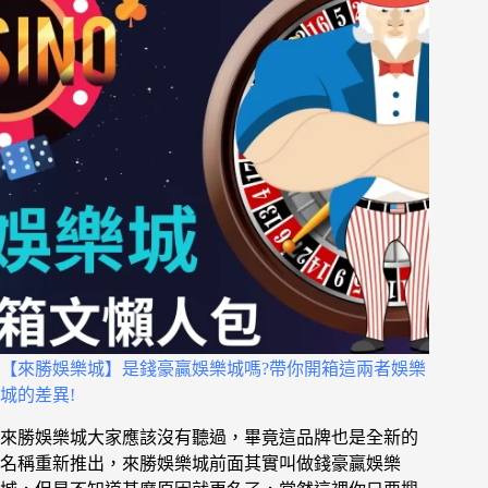
【來勝娛樂城】是錢豪贏娛樂城嗎?帶你開箱這兩者娛樂
城的差異!
來勝娛樂城大家應該沒有聽過，畢竟這品牌也是全新的
名稱重新推出，來勝娛樂城前面其實叫做錢豪贏娛樂