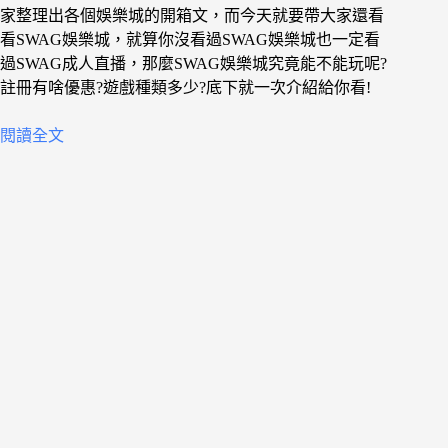
家整理出各個娛樂城的開箱文，而今天就要帶大家還看
看SWAG娛樂城，就算你沒看過SWAG娛樂城也一定看
過SWAG成人直播，那麼SWAG娛樂城究竟能不能玩呢?
註冊有啥優惠?遊戲種類多少?底下就一次介紹給你看!
閱讀全文