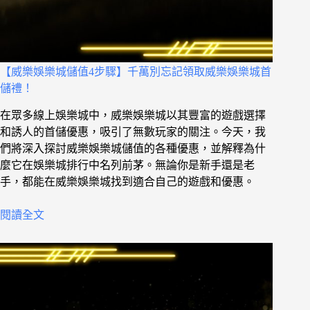
【威樂娛樂城儲值4步驟】千萬別忘記領取威樂娛樂城首
儲禮！
在眾多線上娛樂城中，威樂娛樂城以其豐富的遊戲選擇
和誘人的首儲優惠，吸引了無數玩家的關注。今天，我
們將深入探討威樂娛樂城儲值的各種優惠，並解釋為什
麼它在娛樂城排行中名列前茅。無論你是新手還是老
手，都能在威樂娛樂城找到適合自己的遊戲和優惠。
閱讀全文