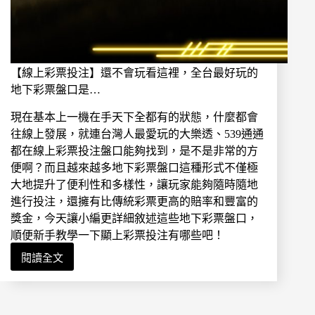
【線上彩票投注】還不會玩看這裡，全台最好玩的
地下彩票盤口是…
現在基本上一機在手天下全都有的狀態，什麼都會
往線上發展，就連台灣人最愛玩的大樂透、539通通
都在線上彩票投注盤口能夠找到，是不是非常的方
便啊？而且越來越多地下彩票盤口這種形式不僅極
大地提升了便利性和多樣性，讓玩家能夠隨時隨地
進行投注，還擁有比傳統彩票更高的賠率和豐富的
獎金，今天讓小編更詳細敘述這些地下彩票盤口，
順便新手教學一下顯上彩票投注有哪些吧！
閱讀全文