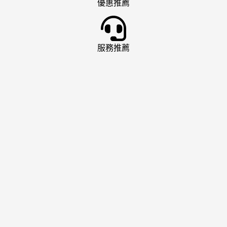
優惠推薦
服務推薦
娛樂城推薦
AT99 娛樂城